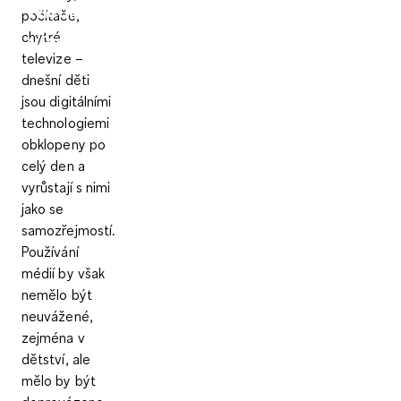
Mediální gramotnost a mediální
počítače,
chytré
výchova v rodině
televize –
dnešní děti
jsou digitálními
technologiemi
obklopeny po
celý den a
vyrůstají s nimi
jako se
samozřejmostí.
Používání
médií by však
nemělo být
neuvážené,
zejména v
dětství, ale
mělo by být