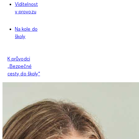
Viditelnost
v provozu
Na kole do
školy
K průvodci
„Bezpečné
cesty do školy“