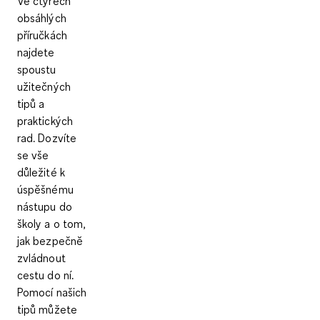
Ve čtyřech
obsáhlých
příručkách
najdete
spoustu
užitečných
tipů a
praktických
rad. Dozvíte
se vše
důležité k
úspěšnému
nástupu do
školy a o tom,
jak bezpečně
zvládnout
cestu do ní.
Pomocí našich
tipů můžete