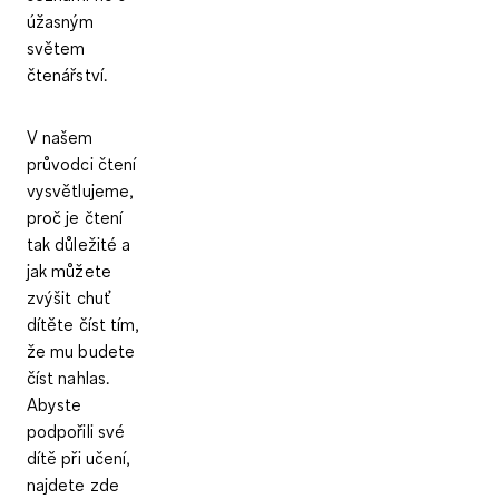
úžasným
světem
čtenářství.
V našem
průvodci čtení
vysvětlujeme,
proč je čtení
tak důležité a
jak můžete
zvýšit chuť
dítěte číst tím,
že mu budete
číst nahlas.
Abyste
podpořili své
dítě při učení,
najdete zde