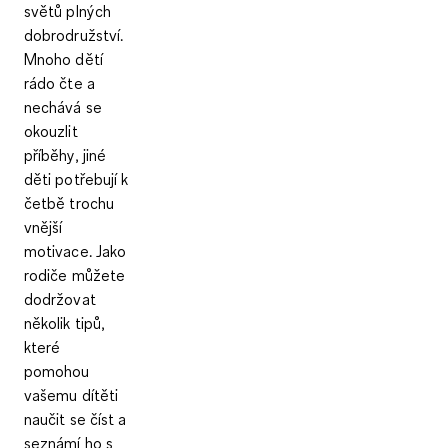
světů plných
dobrodružství.
Mnoho dětí
rádo čte a
nechává se
okouzlit
příběhy, jiné
děti potřebují k
četbě trochu
vnější
motivace. Jako
rodiče můžete
dodržovat
několik tipů,
které
pomohou
vašemu dítěti
naučit se číst a
seznámí ho s