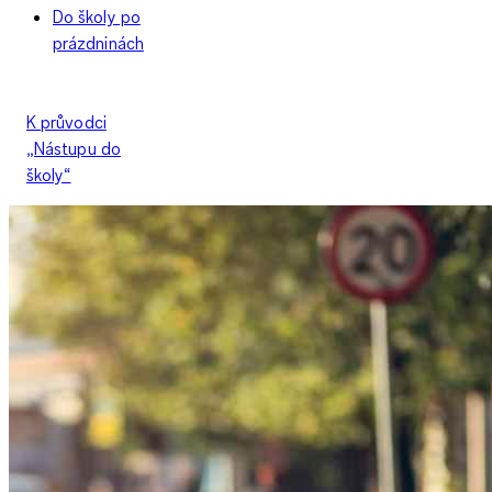
Do školy po
prázdninách
K průvodci
„Nástupu do
školy“