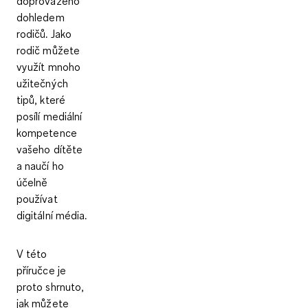
doprovázeno
dohledem
rodičů. Jako
rodič můžete
využít mnoho
užitečných
tipů, které
posílí mediální
kompetence
vašeho dítěte
a naučí ho
účelně
používat
digitální média.
V této
příručce je
proto shrnuto,
jak můžete