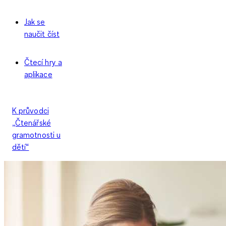
Jak se
naučit číst
Čtecí hry a
aplikace
K průvodci
„Čtenářské
gramotnosti u
dětí“