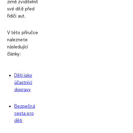
zimě zviditelnit
své dítě před
řidiči aut.
V této příručce
naleznete
následující
články:
Děti jako
účastníci
dopravy
Bezpečná
cesta pro
děti