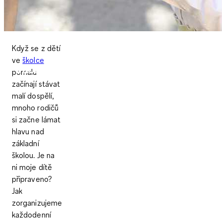
Když se z dětí
ve
školce
Informace pro rodiče o základní škole
pomalu
začínají stávat
malí dospělí,
tipy pro první roky školy
mnoho rodičů
si začne lámat
hlavu nad
základní
školou. Je na
ni moje dítě
připraveno?
Jak
zorganizujeme
každodenní