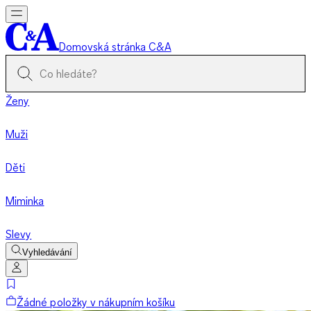
Domovská stránka C&A
Ženy
Muži
Děti
Miminka
Slevy
Vyhledávání
Žádné položky v nákupním košíku