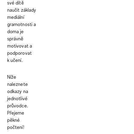
své dítě
naučit základy
mediální
gramotnosti a
doma je
správně
motivovat a
podporovat
k učení.
Níže
naleznete
odkazy na
jednotlivé
průvodce.
Přejeme
pěkné
počtení!