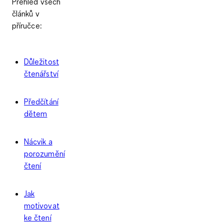
Přehled všech
článků v
příručce:
Důležitost
čtenářství
Předčítání
dětem
Nácvik a
porozumění
čtení
Jak
motivovat
ke čtení