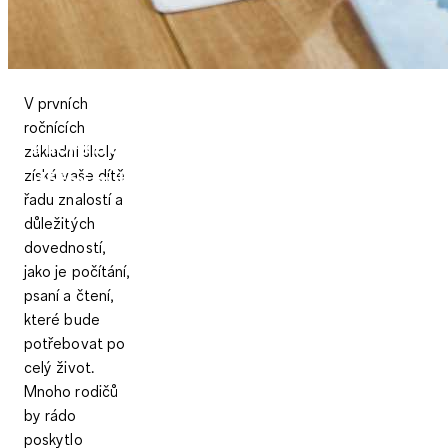
V prvních
ročnících
Informace pro rodiče jak společně s
základní školy
získá vaše dítě
dětmi zvládnout základní školu
řadu znalostí a
důležitých
dovedností,
jako je počítání,
psaní a čtení,
které bude
potřebovat po
celý život.
Mnoho rodičů
by rádo
poskytlo