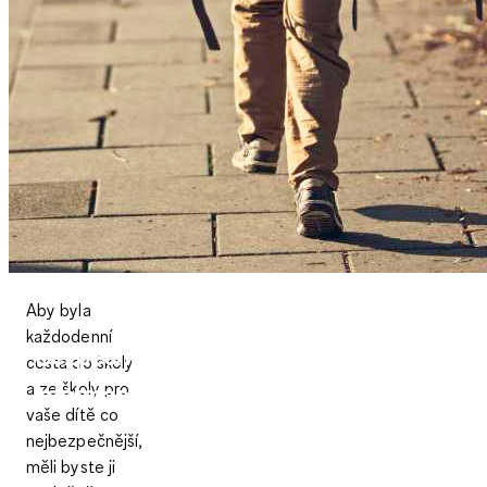
Aby byla
každodenní
Bezpečná cesta do školy: Tipy a
cesta do školy
a ze školy pro
informace pro rodiče
vaše dítě co
nejbezpečnější,
měli byste ji