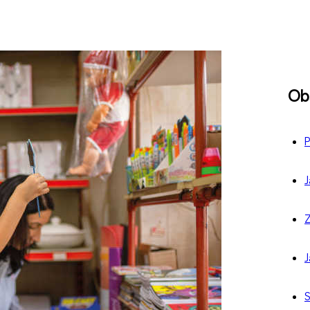
Ob
P
J
Z
J
S