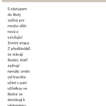
S nástupem
do školy
začíná pro
mnoho děti
nová a
vzrušující
životní etapa.
Z předškoláků
se stávají
školáci, kteří
zažívají
nemálo změn:
od hravého
učení s paní
učitelkou ve
školce se
dostávají k
vědomému