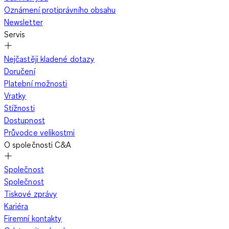
Oznámení protiprávního obsahu
Newsletter
Servis
Nejčastěji kladené dotazy
Doručení
Platební možnosti
Vratky
Stížnosti
Dostupnost
Průvodce velikostmi
O společnosti C&A
Společnost
Společnost
Tiskové zprávy
Kariéra
Firemní kontakty