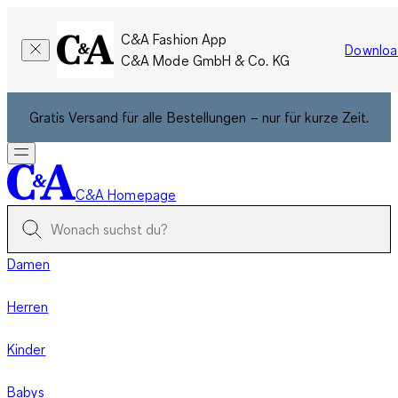
C&A Fashion App
Downloa
C&A Mode GmbH & Co. KG
Gratis Versand für alle Bestellungen – nur für kurze Zeit.
C&A Homepage
Damen
Herren
Kinder
Babys