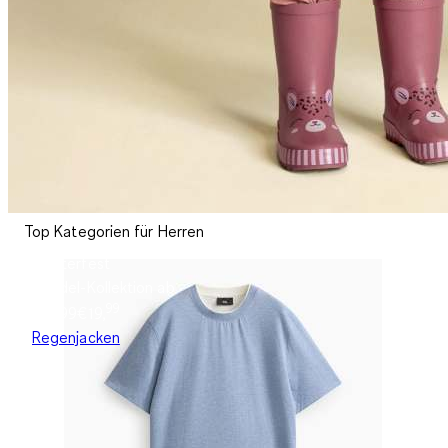
Top Kategorien für Herren
Wetterfest
Buddel-Kollektion ab
99
€19.99
€
19
,
Regenjacken