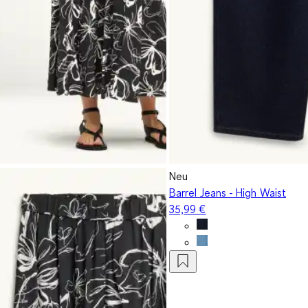
Neu
Barrel Jeans - High Waist
35,99 €