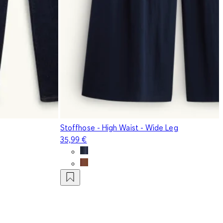
Stoffhose - High Waist - Wide Leg
35,99 €