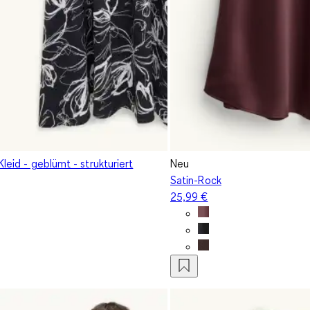
Kleid - geblümt - strukturiert
Neu
Satin-Rock
25,99 €