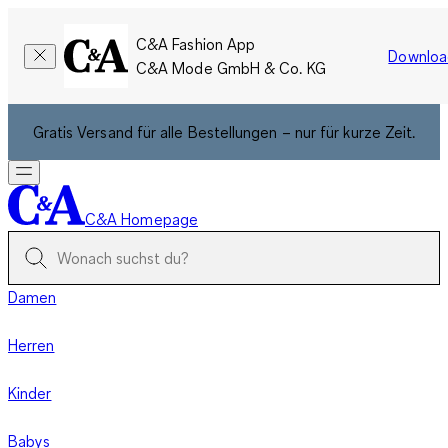
C&A Fashion App
Downloa
C&A Mode GmbH & Co. KG
Gratis Versand für alle Bestellungen – nur für kurze Zeit.
C&A Homepage
Damen
Herren
Kinder
Babys