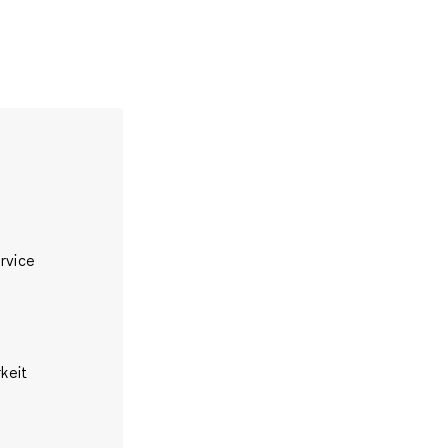
rvice
keit