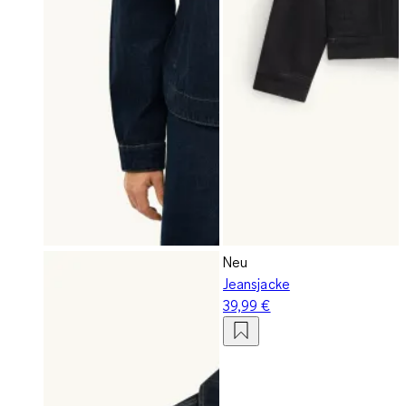
Neu
Jeansjacke
39,99 €