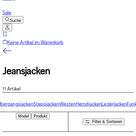
Sale
Suche
Keine Artikel im Warenkorb
Jeansjacken
11
Artikel
bergangsjacken
Steppjacken
Westen
Hemdjacken
Lederjacken
Funk
Model
Produkt
Filter & Sortieren