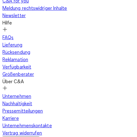
C&A for you
Jacken. Speziell für Cowboys und Rodeoreiter entworfen, trat
Meldung rechtswidriger Inhalte
gegen Ende der 1940er-Jahre die erste Jeansjacke für Herren
Newsletter
im Slim fit auf den Plan. Robuster als andere
Outdoorjacken
,
Hilfe
mit Ärmeln, die viel Bewegungsfreiheit boten
, einem
verstellbaren Taillenbund und dem typischen Umlegekragen
FAQs
eroberte sie nicht nur die Herzen von Westernreitern im
Lieferung
Sturm. Ihr Schnitt war dem heutigen bereits ähnlich. Auch der
Rücksendung
Umlegekragen, die Metallknöpfe und die Brusttaschen sind
Reklamation
geblieben; die plissierten Aufsatztaschen im Hüftbereich
Verfügbarkeit
haben sich allerdings dauerhaft verabschiedet.
Größenberater
Über C&A
Die ersten Jeansjacken für Herren mit einem Futter aus Wolle
Unternehmen
und einem Kragen aus Fell kamen ebenfalls Mitte des 20.
Nachhaltigkeit
Jahrhunderts auf den Markt. Doch bis zum Erscheinen der
Pressemitteilungen
Kunstfell Jacken
im Jeans-Design sollten noch einige
Karriere
Jahrzehnte vergehen. Jede Mode-Ära drückte der Jeansjacke
Unternehmenskontakte
ihren unverkennbaren Stempel auf: von den bunten Patches
Vertrag widerrufen
der Hippiezeit bis zu den kreativen Waschungen von heute. Als