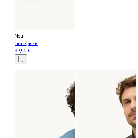
Neu
Jeansjacke
39,99 €