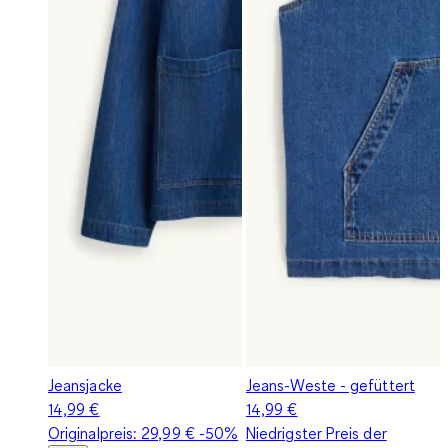
Jeansjacke
Jeans-Weste - gefüttert
14,99 €
14,99 €
Originalpreis:
29,99 €
-50%
Niedrigster Preis der