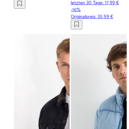
letzten 30 Tage:
17,99 €
-16%
Originalpreis:
35,99 €