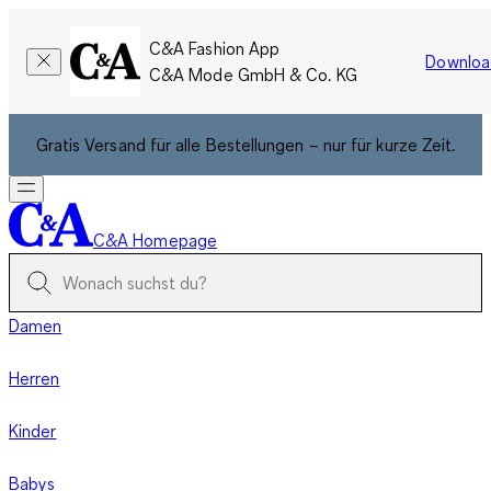
C&A Fashion App
Downloa
C&A Mode GmbH & Co. KG
Gratis Versand für alle Bestellungen – nur für kurze Zeit.
C&A Homepage
Damen
Herren
Kinder
Babys