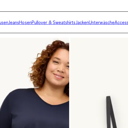
usen
Jeans
Hosen
Pullover & Sweatshirts
Jacken
Unterwäsche
Access