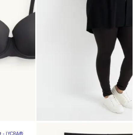
rt - LYCRA®