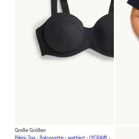
Große Größen
Bikini-Top - Balconette - wattiert - LYCRA® -