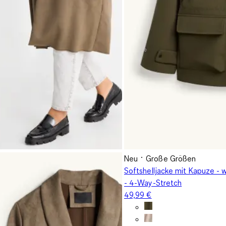
Neu
Große Größen
Softshelljacke mit Kapuze -
- 4-Way-Stretch
49,99 €