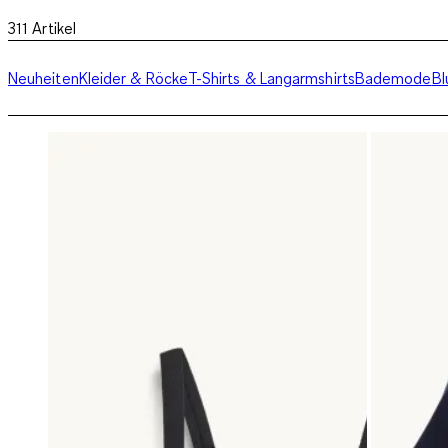
311
Artikel
Neuheiten
Kleider & Röcke
T-Shirts & Langarmshirts
Bademode
Bl