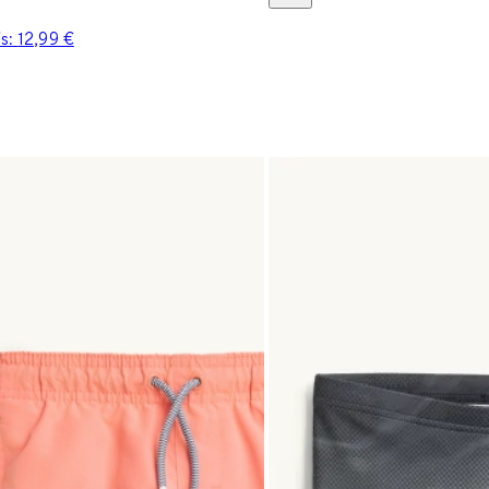
is:
12,99 €