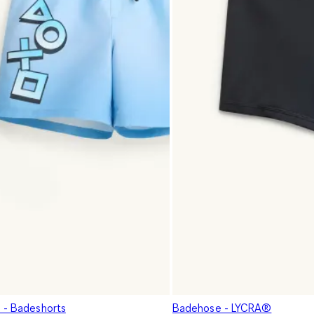
n - Badeshorts
Badehose - LYCRA®