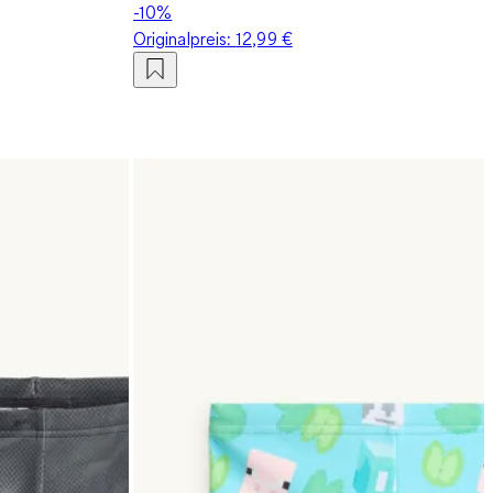
-10%
Originalpreis:
12,99 €