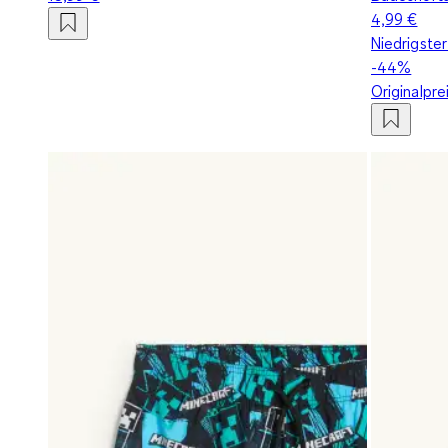
4,99 €
Niedrigster
-44%
Originalpre