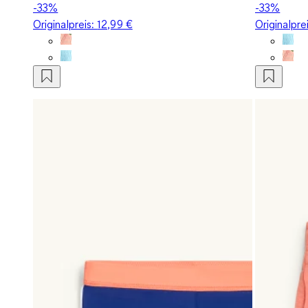
-33%
-33%
Originalpreis:
12,99 €
Originalpre