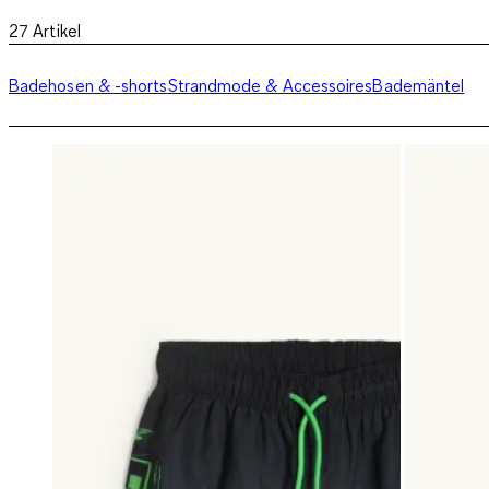
27
Artikel
Badehosen & -shorts
Strandmode & Accessoires
Bademäntel