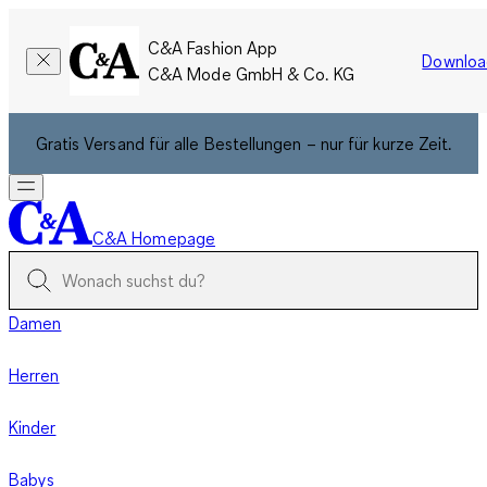
C&A Fashion App
Downloa
C&A Mode GmbH & Co. KG
Gratis Versand für alle Bestellungen – nur für kurze Zeit.
C&A Homepage
Damen
Herren
Kinder
Babys