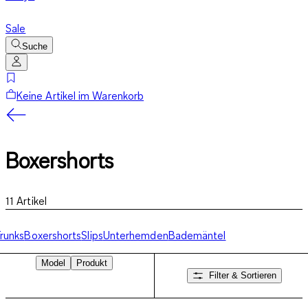
Sale
Suche
Keine Artikel im Warenkorb
Boxershorts
11
Artikel
runks
Boxershorts
Slips
Unterhemden
Bademäntel
Model
Produkt
Filter & Sortieren