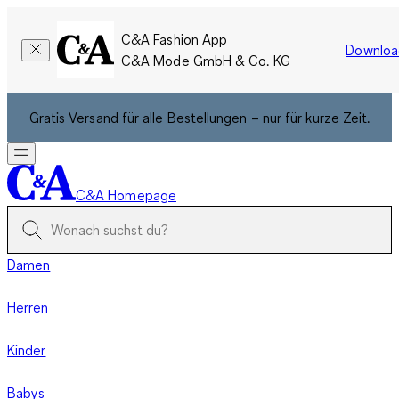
C&A Fashion App
Downloa
C&A Mode GmbH & Co. KG
Gratis Versand für alle Bestellungen – nur für kurze Zeit.
C&A Homepage
Damen
Herren
Kinder
Babys