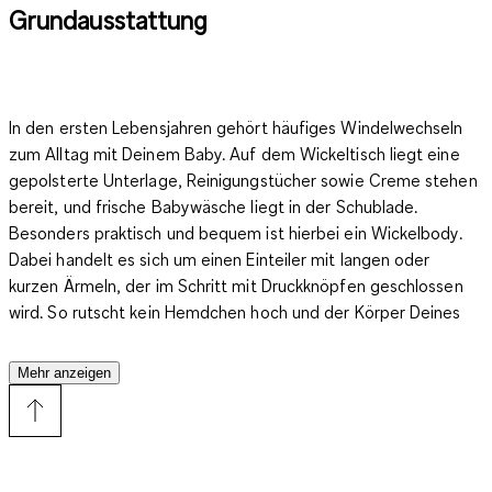
Grundausstattung
In den ersten Lebensjahren gehört häufiges Windelwechseln
zum Alltag mit Deinem Baby. Auf dem Wickeltisch liegt eine
gepolsterte Unterlage, Reinigungstücher sowie Creme stehen
bereit, und frische Babywäsche liegt in der Schublade.
Besonders praktisch und bequem ist hierbei ein Wickelbody.
Dabei handelt es sich um einen Einteiler mit langen oder
kurzen Ärmeln, der im Schritt mit Druckknöpfen geschlossen
wird. So rutscht kein Hemdchen hoch und der Körper Deines
Babys ist immer warm eingepackt. Dank des speziellen
Schnitts von Baby-Wickelbodys lassen sie sich leicht an- und
Mehr anzeigen
ausziehen. Zu guter Letzt einfach über dem Windelpaket
schließen oder öffnen,
so wird das Anziehen und Wickeln
wahrlich zum Kinderspiel.
Ein absolutes Essential der
Erstausstattung für Neugeborene! Viele niedliche Modelle für