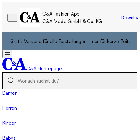
C&A Fashion App
Downloa
C&A Mode GmbH & Co. KG
Gratis Versand für alle Bestellungen – nur für kurze Zeit.
C&A Homepage
Damen
Herren
Kinder
Babys