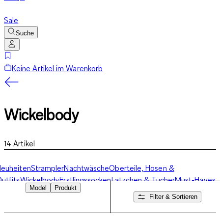
Sale
Suche
Keine Artikel im Warenkorb
Wickelbody
14
Artikel
euheiten
Strampler
Nachtwäsche
Oberteile, Hosen &
utfits
Wickelbody
Erstlingssocken
Lätzchen & Tücher
Must-Haves
Model
Produkt
Filter & Sortieren