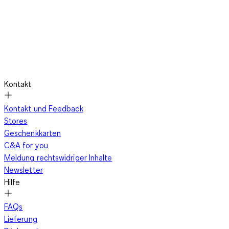
Jungen und Mädchen findest Du auch bei uns im Shop von
C&A.
Vielseitiger Allrounder – ein praktischer Wickelbody für
alle Fälle
Kontakt
Kontakt und Feedback
Moderne Einweg-Windeln verfügen über einen ausgeklügelten
Stores
Auslaufschutz, sodass die Kleidung Deines Babys trocken
Geschenkkarten
bleibt, selbst wenn es bereits Zeit ist, die Windel zu wechseln.
C&A for you
In einem Wickelbody musst Du Dein Baby nicht komplett
Meldung rechtswidriger Inhalte
entkleiden, um an die Windel heranzukommen.
Auf diese
Newsletter
Weise gelingt das Windelwechseln schnell und unkompliziert,
Hilfe
während Dein Kind dabei schön warm eingepackt bleibt. Das
freut Dich und Dein Baby!
FAQs
Lieferung