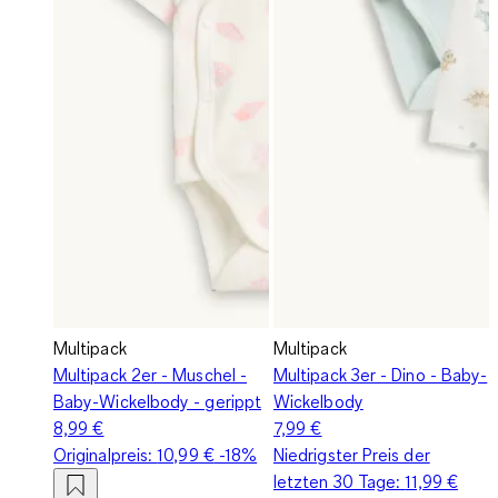
Multipack
Multipack
Multipack 2er - Muschel -
Multipack 3er - Dino - Baby-
Baby-Wickelbody - gerippt
Wickelbody
8,99 €
7,99 €
Originalpreis:
10,99 €
-18%
Niedrigster Preis der
letzten 30 Tage:
11,99 €