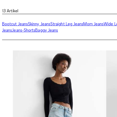
13
Artikel
Bootcut Jeans
Skinny Jeans
Straight Leg Jeans
Mom Jeans
Wide L
Jeans
Jeans-Shorts
Baggy Jeans