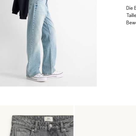
Die 
Tail
Bewe