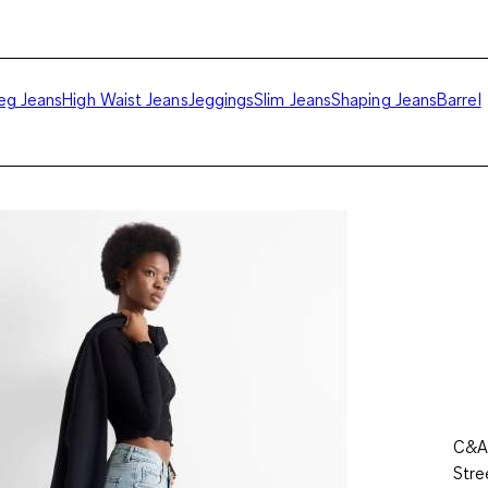
eg Jeans
High Waist Jeans
Jeggings
Slim Jeans
Shaping Jeans
Barrel
C&A 
Stre