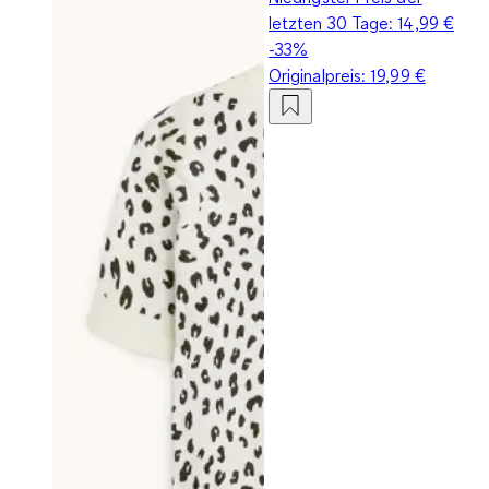
letzten 30 Tage:
14,99 €
-33%
Originalpreis:
19,99 €