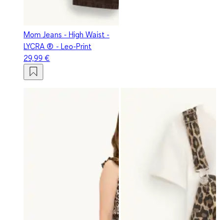
Mom Jeans - High Waist -
LYCRA ® - Leo-Print
29,99 €