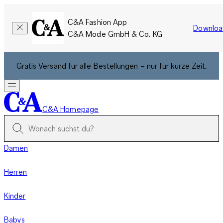
C&A Fashion App
Downloa
C&A Mode GmbH & Co. KG
Gratis Versand für alle Bestellungen – nur für kurze Zeit.
C&A Homepage
Damen
Herren
Kinder
Babys