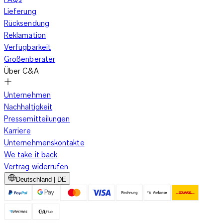
Lieferung
Ob zum ersten Date oder dem Picknick mit dem Liebsten –
Rücksendung
besonders romantisch wirken knöchellange Maxiröcke aus
Reklamation
dünnem, glattem Stoff in Pastelltönen und mit zarten
Verfügbarkeit
Blumenmustern. Spitze, Tüll, Rüschenvolants oder ein
Größenberater
asymmetrischer Saum machen sie besonders geheimnisvoll
Über C&A
und interessant. Zu einfarbigen Röcken kannst Du ein
einfarbiges oder gemustertes Oberteil kombinieren. Um den
Unternehmen
romantischen Look zu unterstreichen, greifst Du dabei
Nachhaltigkeit
ebenfalls zu Pastelltönen. Zu einem geblümten Rock sollte das
Pressemitteilungen
Oberteil schlicht gehalten werden, damit der Eindruck nicht zu
Karriere
unruhig wird. Ein geblümtes Tuch oder ein Strohhut sind ideale
Unternehmenskontakte
Accessoires dazu, und Ballerinas oder Mary Janes runden Dein
We take it back
romantisch-verspieltes Outfit ab.
Vertrag widerrufen
Deutschland | DE
In Deiner Alltagsgarderobe darf ein wadenlanger Maxirock
nicht fehlen. Die moderate Länge ist praktisch und
alltagstauglich, sodass Du in diesem Outfit sogar Rad fahren