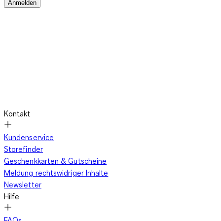
Anmelden
Besonders feminin und verspielt ist Dein Look in einem
knöchellangen Maxirock aus weichem und leichtem Material.
Seide oder Baumwolle in Crinkle-Optik und mit Ethno- oder
Blümchenprint versetzen Dich wieder in die Hippie-Zeit. Wenn
das Material leicht transparent ist, sorgen eine Wickelung des
Stoffs oder ein knielanger Unterrock für die nötige Blickdichte
an den sensiblen Stellen. Den Boho-Look vervollständigen
Schuhe mit geflochtenen Sohlen und Oberteile mit
Kontakt
Häkelspitze aus Baumwolle. Besonders lässig ist ein schlichtes,
einfarbiges
T-Shirt
oder eine weite Bluse, deren Zipfel Du über
Kundenservice
dem Bauchnabel verknoten kannst. Enge Oberteile solltest Du
Storefinder
in den Rockbund stecken,
weite entweder drüber tragen oder
Geschenkkarten & Gutscheine
locker in den Bund stecken
, sodass der Stoff sich leicht
Meldung rechtswidriger Inhalte
bauscht. Mit so einem Outfit glänzt Du auf jeder
Newsletter
Sommerparty, beim Grillen mit Freunden oder im Urlaub am
Hilfe
Strand.
FAQs