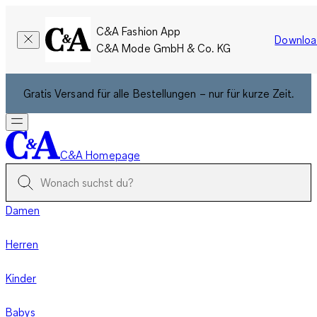
C&A Fashion App
Downloa
C&A Mode GmbH & Co. KG
Gratis Versand für alle Bestellungen – nur für kurze Zeit.
C&A Homepage
Damen
Herren
Kinder
Babys