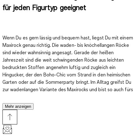
für jeden Figurtyp geeignet
Wenn Du es gern lässig und bequem hast, liegst Du mit einem
Maxirock genau richtig.
Die waden- bis knöchellangen Röcke
sind wieder wahnsinnig angesagt. Gerade der heißen
Jahreszeit sind die
weit schwingenden Röcke aus leichten
bedruckten Stoffen
angenehm luftig und zugleich ein
Hingucker, der den Boho-Chic vom Strand in den heimischen
Garten oder auf die Sommerparty bringt. Im Alltag greifst Du
zur wadenlangen Variante des Maxirocks und bist so auch fürs
Büro oder den den Stadtbummel top gestylt. C&A bietet Dir
eine große Auswahl der trendigen Kleidungsstücke für jede
Mehr anzeigen
Gelegenheit.
Er ist wieder da und angesagter denn je! Und eigentlich war er