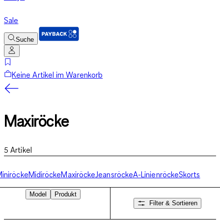
Sale
Suche
Keine Artikel im Warenkorb
Maxiröcke
5
Artikel
iniröcke
Midiröcke
Maxiröcke
Jeansröcke
A-Linienröcke
Skorts
Model
Produkt
Filter & Sortieren