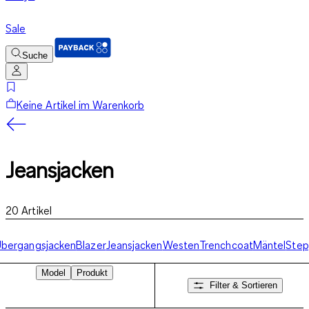
Sale
Suche
Keine Artikel im Warenkorb
Jeansjacken
20
Artikel
bergangsjacken
Blazer
Jeansjacken
Westen
Trenchcoat
Mäntel
Step
Model
Produkt
Filter & Sortieren