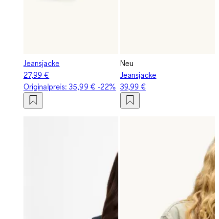
Jeansjacke
Neu
27,99 €
Jeansjacke
Originalpreis:
35,99 €
-22%
39,99 €