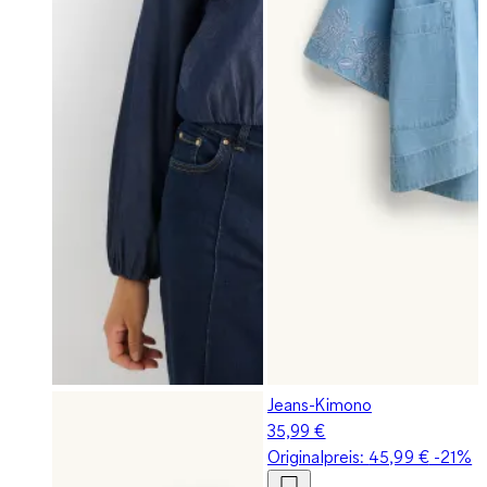
Jeans-Kimono
35,99 €
Originalpreis:
45,99 €
-21%