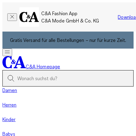
C&A Fashion App
Downloa
C&A Mode GmbH & Co. KG
Gratis Versand für alle Bestellungen – nur für kurze Zeit.
C&A Homepage
Damen
Herren
Kinder
Babys