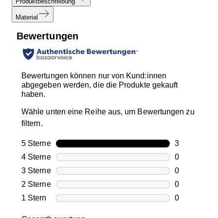
Produktbeschreibung
Material
Bewertungen
Bewertungen können nur von Kund:innen
abgegeben werden, die die Produkte gekauft
haben.
Wähle unten eine Reihe aus, um Bewertungen zu
filtern.
5 Sterne
Sterne
3
3 Bewertung
4 Sterne
Sterne
0
0 Bewertung
3 Sterne
Sterne
0
0 Bewertung
2 Sterne
Sterne
0
0 Bewertung
1 Stern
Sterne
0
0 Bewertung