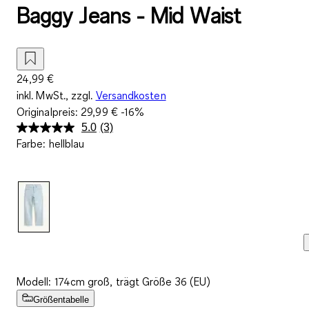
Baggy Jeans - Mid Waist
24,99 €
inkl. MwSt., zzgl.
Versandkosten
Originalpreis:
29,99 €
-16%
5.0
(3)
3
Farbe
:
hellblau
Bewertungen
lesen.
Link
auf
derselben
Seite.
Modell: 174cm groß, trägt Größe 36 (EU)
Größentabelle