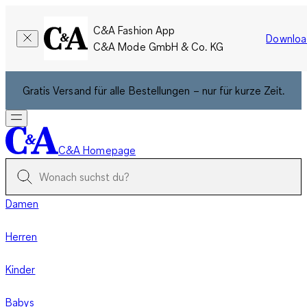
C&A Fashion App
Downloa
C&A Mode GmbH & Co. KG
Gratis Versand für alle Bestellungen – nur für kurze Zeit.
C&A Homepage
Damen
Herren
Kinder
Babys