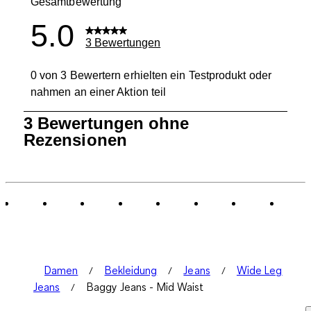
Gesamtbewertung
5.0
3 Bewertungen
0 von 3 Bewertern erhielten ein Testprodukt oder
nahmen an einer Aktion teil
1
3 Bewertungen ohne
bis
Rezensionen
0
von
3
Bewertungen.
Damen
Bekleidung
Jeans
Wide Leg
Jeans
Baggy Jeans - Mid Waist