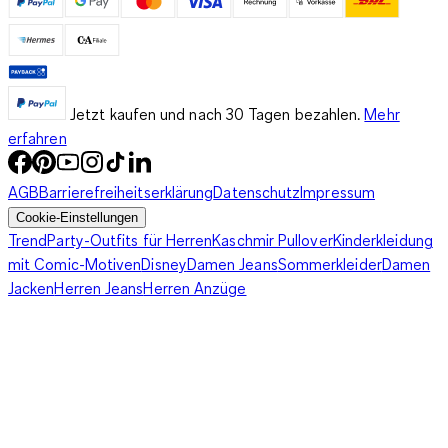
Jetzt kaufen und nach 30 Tagen bezahlen.
Mehr
erfahren
AGB
Barrierefreiheitserklärung
Datenschutz
Impressum
Cookie-Einstellungen
Trend
Party-Outfits für Herren
Kaschmir Pullover
Kinderkleidung
mit Comic-Motiven
Disney
Damen Jeans
Sommerkleider
Damen
Jacken
Herren Jeans
Herren Anzüge