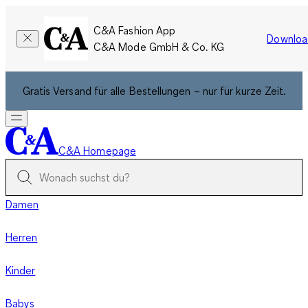
C&A Fashion App
Downloa
C&A Mode GmbH & Co. KG
Gratis Versand für alle Bestellungen – nur für kurze Zeit.
C&A Homepage
Damen
Herren
Kinder
Babys