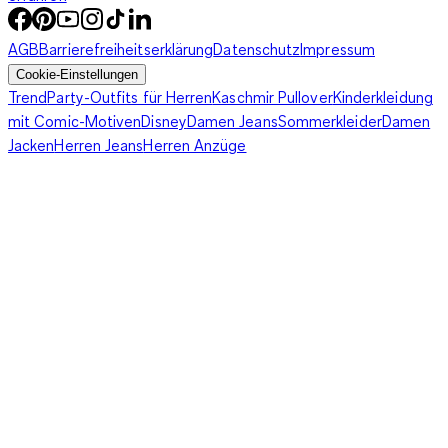
AGB
Barrierefreiheitserklärung
Datenschutz
Impressum
Cookie-Einstellungen
Trend
Party-Outfits für Herren
Kaschmir Pullover
Kinderkleidung
mit Comic-Motiven
Disney
Damen Jeans
Sommerkleider
Damen
Jacken
Herren Jeans
Herren Anzüge