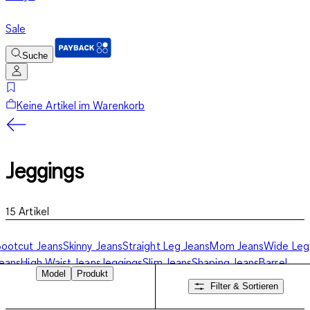
Sale
Suche
Keine Artikel im Warenkorb
Jeggings
15
Artikel
ootcut Jeans
Skinny Jeans
Straight Leg Jeans
Mom Jeans
Wide Leg
eans
High Waist Jeans
Jeggings
Slim Jeans
Shaping Jeans
Barrel
Model
Produkt
eans
Jeans-Shorts
Filter & Sortieren