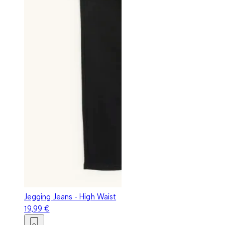
Jegging Jeans - High Waist
19,99 €