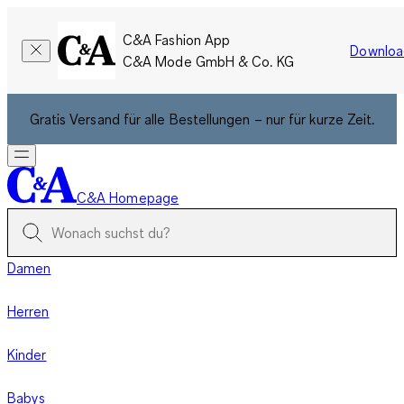
C&A Fashion App
Downloa
C&A Mode GmbH & Co. KG
Gratis Versand für alle Bestellungen – nur für kurze Zeit.
C&A Homepage
Damen
Herren
Kinder
Babys