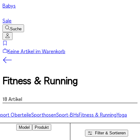
Babys
Sale
Suche
Keine Artikel im Warenkorb
Fitness & Running
18
Artikel
port Oberteile
Sporthosen
Sport-BHs
Fitness & Running
Yoga
Model
Produkt
Filter & Sortieren