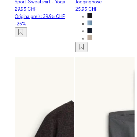
Sport-Sweatshirt - Yoga
Jogginghose
29.95 CHF
25.95 CHF
Originalpreis:
39.95 CHF
-25%