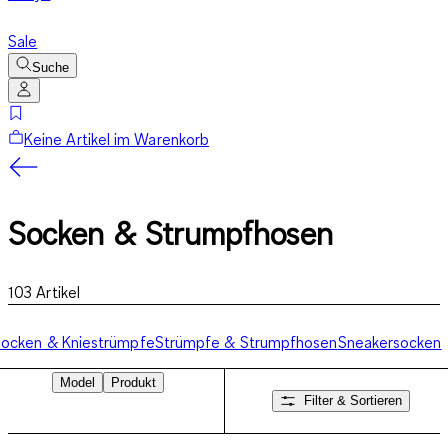
Sale
Suche
Keine Artikel im Warenkorb
Socken & Strumpfhosen
103
Artikel
ocken & Kniestrümpfe
Strümpfe & Strumpfhosen
Sneakersocken
Model
Produkt
Filter & Sortieren