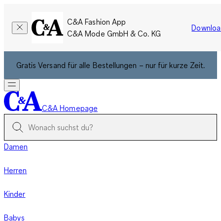
C&A Fashion App
Downloa
C&A Mode GmbH & Co. KG
Gratis Versand für alle Bestellungen – nur für kurze Zeit.
C&A Homepage
Damen
Herren
Kinder
Babys