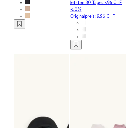
letzten 30 Tage:
7.95 CHF
-50%
Originalpreis:
9.95 CHF