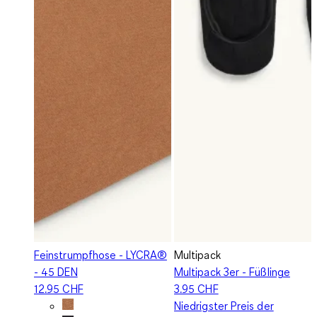
Feinstrumpfhose - LYCRA®
Multipack
- 45 DEN
Multipack 3er - Füßlinge
12.95 CHF
3.95 CHF
Niedrigster Preis der