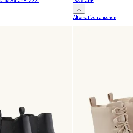
is:
35.95 CHF
-22%
19.95 CHF
Alternativen ansehen