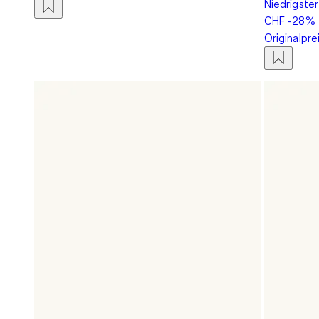
Niedrigster
CHF
-28%
Originalpre