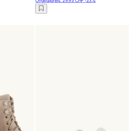
Originalpreis:
29.95 CHF
-23%