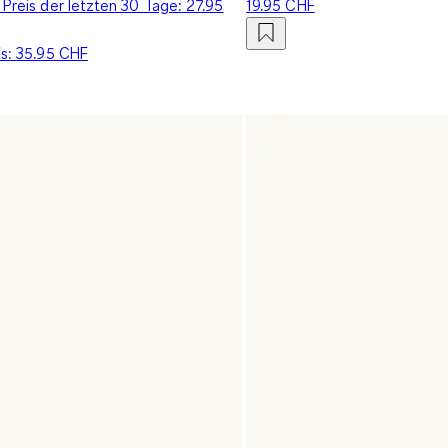
 Preis der letzten 30 Tage:
27.95
19.95 CHF
is:
35.95 CHF