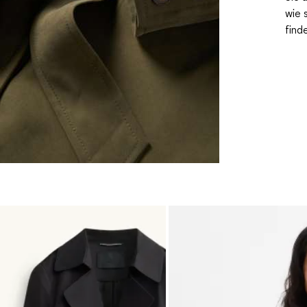
wie 
find