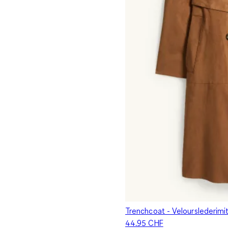
Trenchcoat - Velourslederimi
44.95 CHF