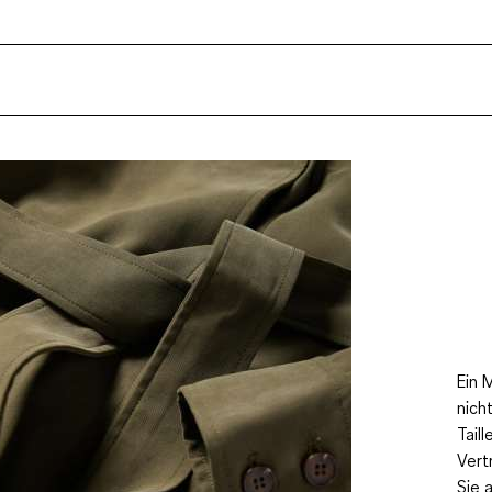
Ein 
nich
Tail
Vert
Sie 