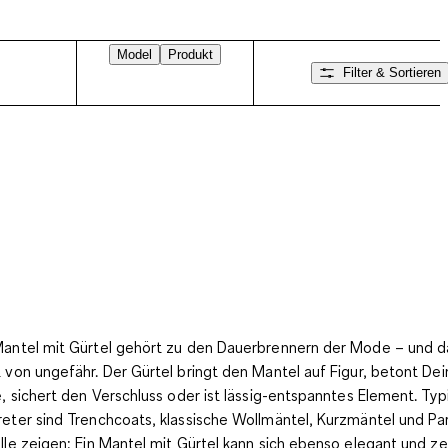
Model
Produkt
Filter & Sortieren
Mantel mit Gürtel gehört zu den Dauerbrennern der Mode – und d
t von ungefähr. Der Gürtel bringt den Mantel auf Figur, betont De
le, sichert den Verschluss oder ist lässig-entspanntes Element. Ty
reter sind
Trenchcoats, klassische Wollmäntel, Kurzmäntel und Pa
alle zeigen: Ein Mantel mit Gürtel kann sich ebenso elegant und ze