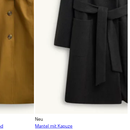
Neu
nd
Mantel mit Kapuze