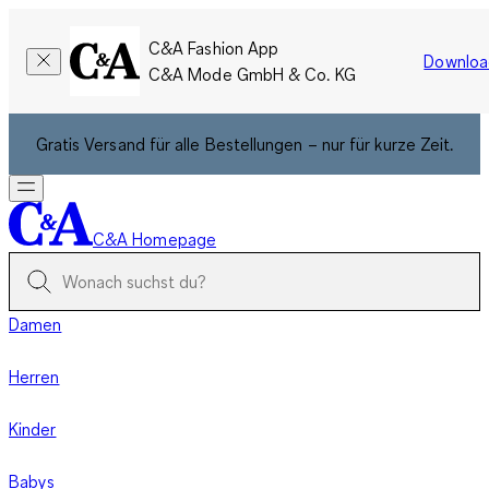
C&A Fashion App
Downloa
C&A Mode GmbH & Co. KG
Gratis Versand für alle Bestellungen – nur für kurze Zeit.
C&A Homepage
Damen
Herren
Kinder
Babys