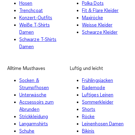
Hosen
Polka Dots
Trenchcoat
Fit & Flare Kleider
Konzert-Outfits
Maxiröcke
Weiße T-Shirts
Weisse Kleider
Damen
Schwarze Kleider
Schwarze T-Shirts
Damen
Alltime Musthaves
Luftig und leicht
Socken &
Frühlingsjacken
Strumpfhosen
Bademode
Unterwäsche
Luftiges Leinen
Accsessoirs zum
Sommerkleider
Abrunden
Shorts
Strickkleidung
Röcke
Langarmshirts
Leinenhosen Damen
Schuhe
Bikinis