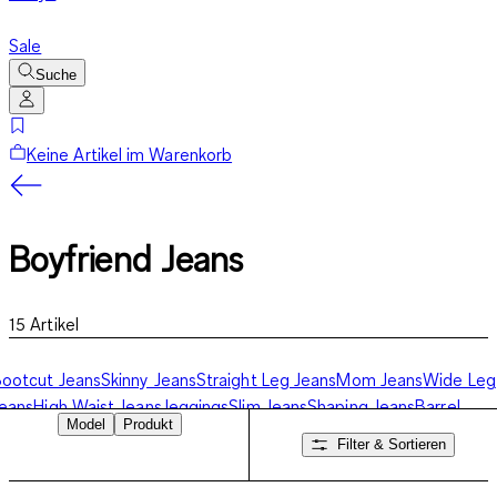
Sale
Suche
Keine Artikel im Warenkorb
Boyfriend Jeans
15
Artikel
ootcut Jeans
Skinny Jeans
Straight Leg Jeans
Mom Jeans
Wide Leg
eans
High Waist Jeans
Jeggings
Slim Jeans
Shaping Jeans
Barrel
Model
Produkt
eans
Jeans-Shorts
Boyfriend Jeans
Filter & Sortieren