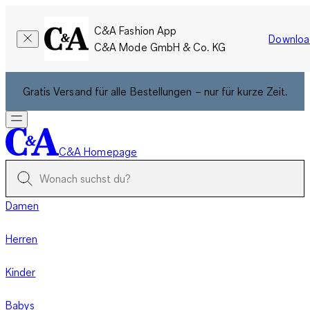
C&A Fashion App
Downloa
C&A Mode GmbH & Co. KG
Gratis Versand für alle Bestellungen – nur für kurze Zeit.
C&A Homepage
Damen
Herren
Kinder
Babys