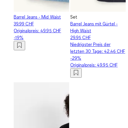
Barrel Jeans - Mid Waist
Set
39.99 CHF
Barrel Jeans mit Gürtel -
Originalpreis:
49.95 CHF
High Waist
-19%
29.95 CHF
Niedrigster Preis der
letzten 30 Tage:
42.46 CHF
-29%
Originalpreis:
49.95 CHF