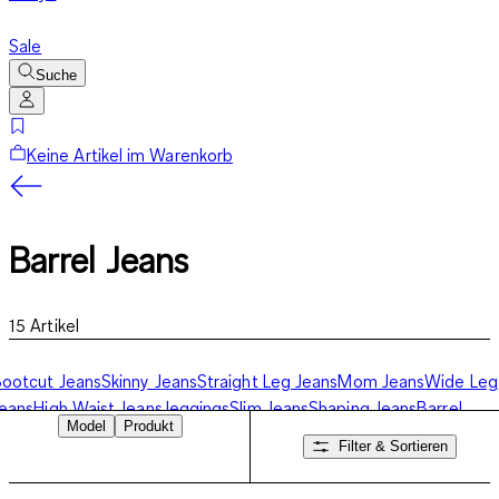
Sale
Suche
Keine Artikel im Warenkorb
Barrel Jeans
15
Artikel
ootcut Jeans
Skinny Jeans
Straight Leg Jeans
Mom Jeans
Wide Leg
eans
High Waist Jeans
Jeggings
Slim Jeans
Shaping Jeans
Barrel
Model
Produkt
eans
Jeans-Shorts
Filter & Sortieren