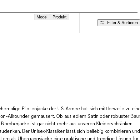
Model
Produkt
Filter & Sortieren
ehemalige Pilotenjacke der US-Armee hat sich mittlerweile zu ei
ion-Allrounder gemausert. Ob aus edlem Satin oder robuster Ba
e Bomberjacke ist gar nicht mehr aus unseren Kleiderschränken
udenken. Der Unisex-Klassiker lässt sich beliebig kombinieren und
allem
als Übergangsjacke eine praktische und trendige Lösung
für