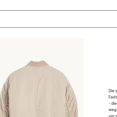
Die 
Fash
- di
wegz
vor 