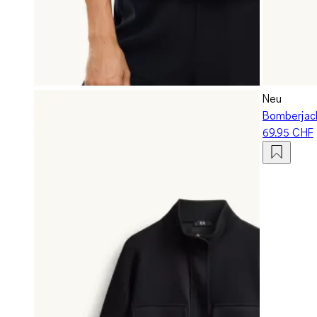
Neu
Bomberjack
69.95 CHF