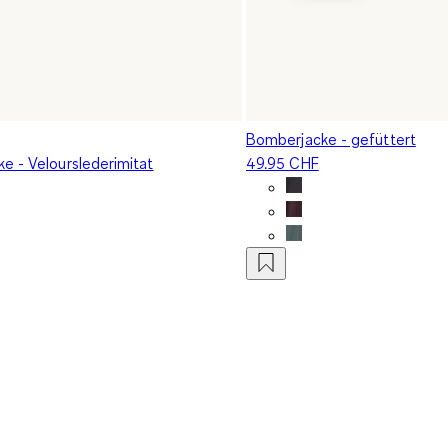
Bomberjacke - gefüttert
e - Velourslederimitat
49.95 CHF