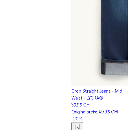
Crop Straight Jeans - Mid
Waist - LYCRA®
39.95 CHF
Originalpreis:
49.95 CHF
-20%