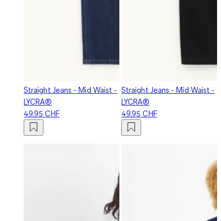
Straight Jeans - Mid Waist -
Straight Jeans - Mid Waist -
LYCRA®
LYCRA®
49.95 CHF
49.95 CHF