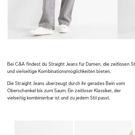
Bei C&A findest du Straight Jeans für Damen, die zeitlosen St
und vielseitige Kombinationsmöglichkeiten bieten.
Die Straight Jeans überzeugt durch ihr gerades Bein vom
Oberschenkel bis zum Saum. Ein zeitloser Klassiker, der
vielseitig kombinierbar ist und zu jedem Stil passt.