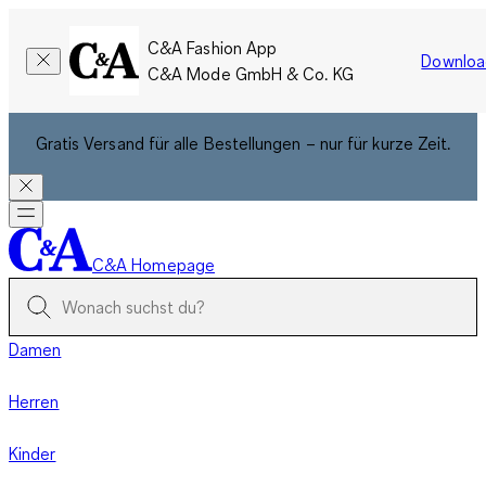
C&A Fashion App
Downloa
C&A Mode GmbH & Co. KG
Gratis Versand für alle Bestellungen – nur für kurze Zeit.
C&A Homepage
Damen
Herren
Kinder