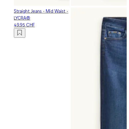
Straight Jeans - Mid Waist -
LYCRA®
49.95 CHF