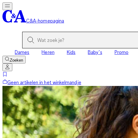
C&A-homepagina
Dames
Heren
Kids
Baby’s
Promo
Zoeken
Geen artikelen in het winkelmandje