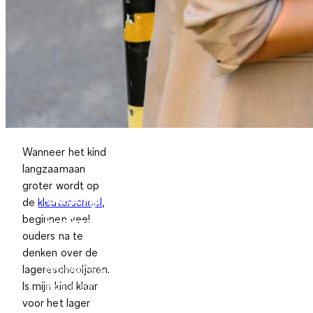
Wanneer het kind
langzaamaan
groter wordt op
Oudergids voor de
de
kleuterschool
,
beginnen veel
basisschool
ouders na te
denken over de
Informatie & tips voor de
lagereschooljaren.
eerste schooljaren
Is mijn kind klaar
voor het lager