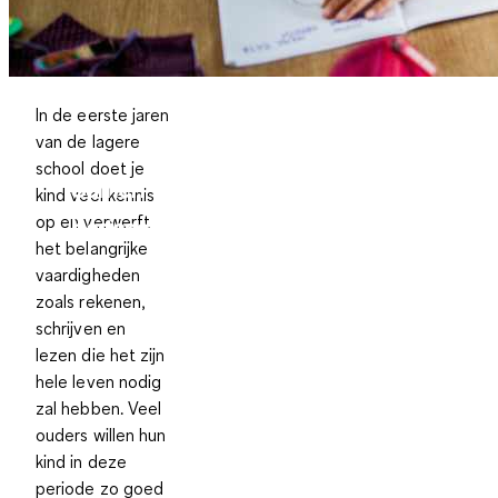
In de eerste jaren
van de lagere
school doet je
Samen door de
kind veel kennis
op en verwerft
basisschooljaren
het belangrijke
vaardigheden
zoals rekenen,
schrijven en
lezen die het zijn
hele leven nodig
zal hebben. Veel
ouders willen hun
kind in deze
periode zo goed