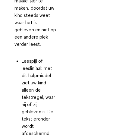
makkelijker te
maken
, doordat uw
kind steeds weet
waar het is
gebleven en niet op
een andere plek
verder leest.
Leespijl of
leesliniaal
: met
dit hulpmiddel
ziet uw kind
alleen de
tekstregel, waar
hij of zij
gebleven is. De
tekst eronder
wordt
afgeschermd,