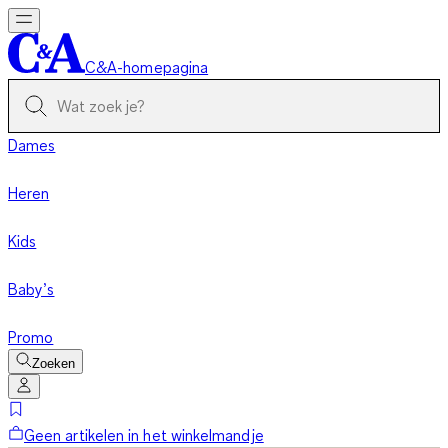
C&A-homepagina
Dames
Heren
Kids
Baby’s
Promo
Zoeken
Geen artikelen in het winkelmandje