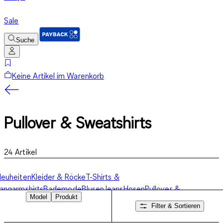
Sale
Suche
Keine Artikel im Warenkorb
Pullover & Sweatshirts
24
Artikel
euheiten
Kleider & Röcke
T-Shirts &
angarmshirts
Bademode
Blusen
Jeans
Hosen
Pullover &
Model
Produkt
weatshirts
Jacken
Unterwäsche
Accessoires
Filter & Sortieren