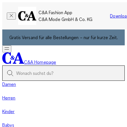
C&A Fashion App
Downloa
C&A Mode GmbH & Co. KG
Gratis Versand für alle Bestellungen – nur für kurze Zeit.
C&A Homepage
Damen
Herren
Kinder
Babys