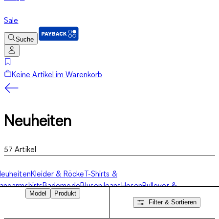
Sale
Suche
Keine Artikel im Warenkorb
Neuheiten
57
Artikel
euheiten
Kleider & Röcke
T-Shirts &
angarmshirts
Bademode
Blusen
Jeans
Hosen
Pullover &
Model
Produkt
weatshirts
Jacken
Unterwäsche
Accessoires
Filter & Sortieren