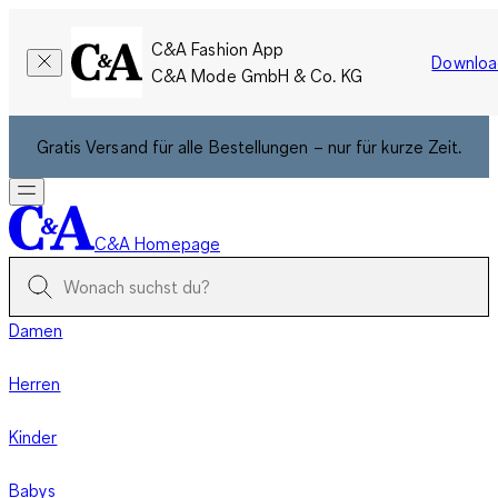
C&A Fashion App
Downloa
C&A Mode GmbH & Co. KG
Gratis Versand für alle Bestellungen – nur für kurze Zeit.
C&A Homepage
Damen
Herren
Kinder
Babys