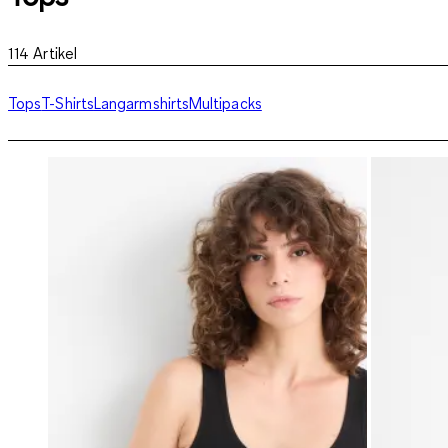
114
Artikel
Tops
T-Shirts
Langarmshirts
Multipacks