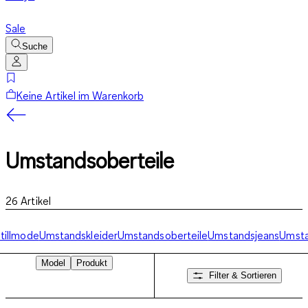
Sale
Suche
Keine Artikel im Warenkorb
Umstandsoberteile
26
Artikel
tillmode
Umstandskleider
Umstandsoberteile
Umstandsjeans
Umst
Model
Produkt
Filter & Sortieren