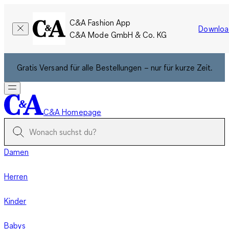
C&A Fashion App
Downloa
C&A Mode GmbH & Co. KG
Gratis Versand für alle Bestellungen – nur für kurze Zeit.
C&A Homepage
Damen
Herren
Kinder
Babys