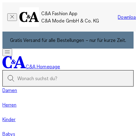
C&A Fashion App
Downloa
C&A Mode GmbH & Co. KG
Gratis Versand für alle Bestellungen – nur für kurze Zeit.
C&A Homepage
Damen
Herren
Kinder
Babys