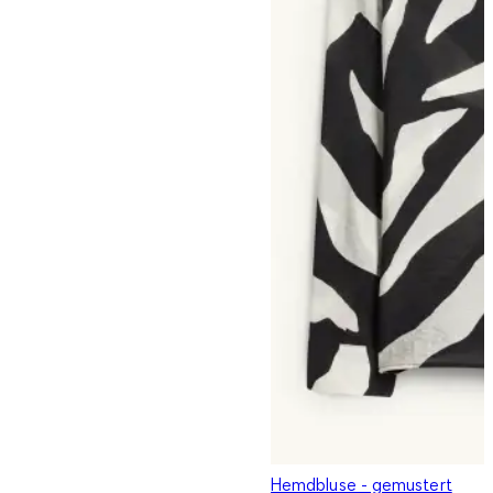
Hemdbluse - gemustert