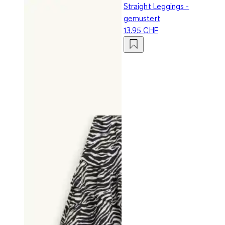
Straight Leggings -
gemustert
13.95 CHF