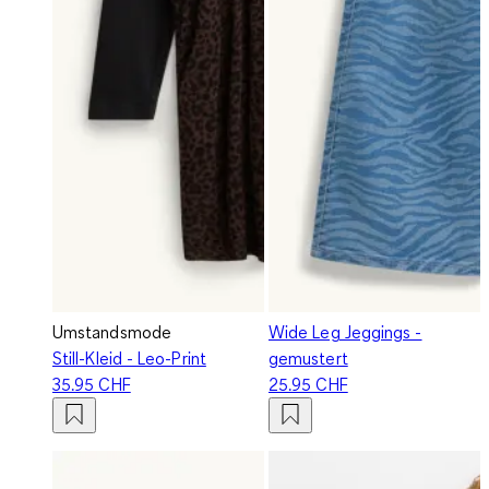
Umstandsmode
Wide Leg Jeggings -
Still-Kleid - Leo-Print
gemustert
35.95 CHF
25.95 CHF