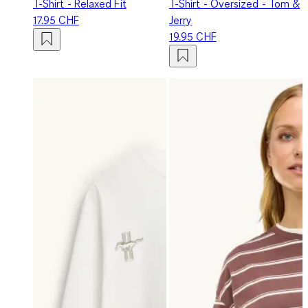
T-Shirt - Relaxed Fit
T-Shirt - Oversized - Tom &
17.95 CHF
Jerry
19.95 CHF