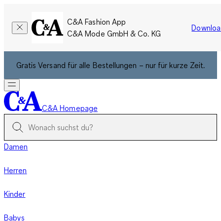
C&A Fashion App
Downloa
C&A Mode GmbH & Co. KG
Gratis Versand für alle Bestellungen – nur für kurze Zeit.
C&A Homepage
Damen
Herren
Kinder
Babys