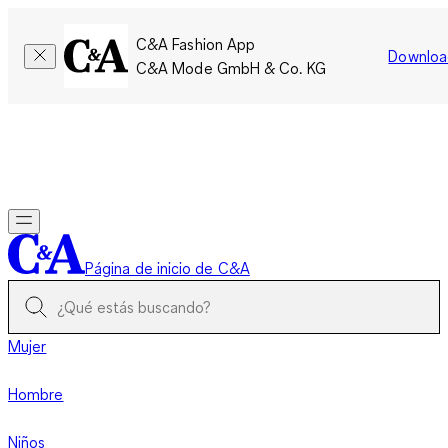
C&A Fashion App
Downloa
C&A Mode GmbH & Co. KG
Por tiempo limitado: Los miembros acumulan el doble de
puntos!
Iniciar sesión
Página de inicio de C&A
Mujer
Hombre
Niños