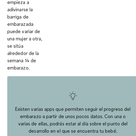
empieza a
adivinarse la
barriga de
embarazada
puede variar de
una mujer a otra,
se sitúa
alrededor de la
semana 14 de
embarazo.
Existen varias apps que permiten seguir el progreso del
embarazo a partir de unos pocos datos. Con una o
varias de ellas, podrás estar al día sobre el punto del
desarrollo en el que se encuentra tu bebé.