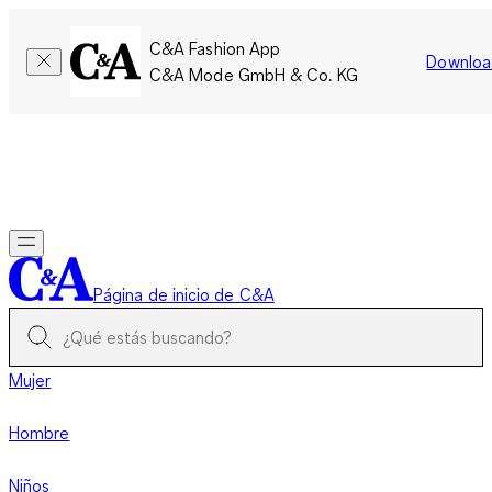
C&A Fashion App
Downloa
C&A Mode GmbH & Co. KG
Por tiempo limitado: Los miembros acumulan el doble de
puntos!
Iniciar sesión
Página de inicio de C&A
Mujer
Hombre
Niños