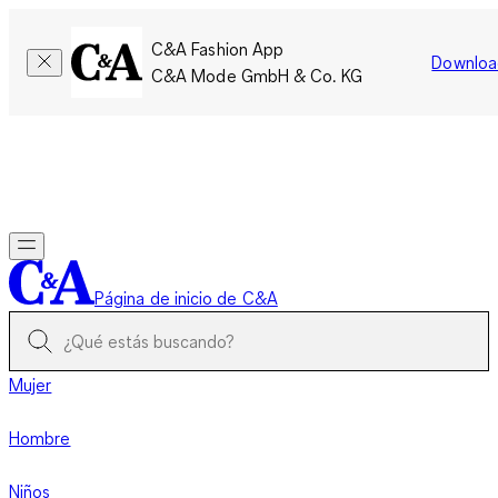
C&A Fashion App
Downloa
C&A Mode GmbH & Co. KG
Por tiempo limitado: Los miembros acumulan el doble de
puntos!
Iniciar sesión
Página de inicio de C&A
Mujer
Hombre
Niños