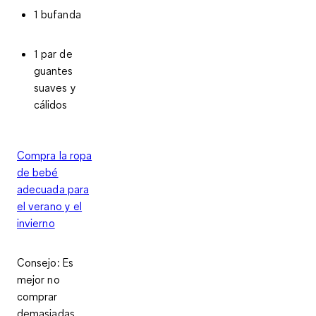
1 bufanda
1 par de
guantes
suaves y
cálidos
Compra la ropa
de bebé
adecuada para
el verano y el
invierno
Consejo
: Es
mejor no
comprar
demasiadas