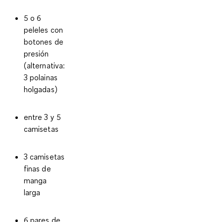
5 o 6
peleles con
botones de
presión
(alternativa:
3 polainas
holgadas)
entre 3 y 5
camisetas
3 camisetas
finas de
manga
larga
6 pares de