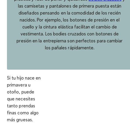
las camisetas y pantalones de primera puesta están
diseñados pensando en la comodidad de los recién
nacidos. Por ejemplo, los botones de presión en el
cuello y la cintura elástica facilitan el cambio de
vestimenta. Los bodies cruzados con botones de
presión en la entrepierna son perfectos para cambiar
los pañales rápidamente.
Si tu hijo nace en
primavera u
otoño, puede
que necesites
tanto prendas
finas como algo
más gruesas.