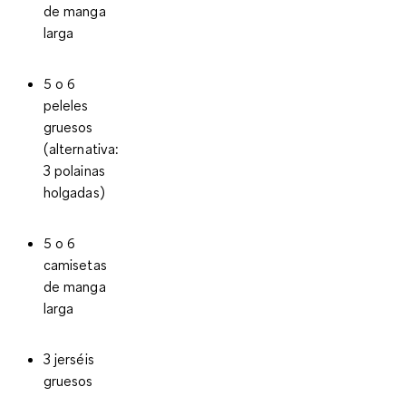
de manga
larga
5 o 6
peleles
gruesos
(alternativa:
3 polainas
holgadas)
5 o 6
camisetas
de manga
larga
3 jerséis
gruesos