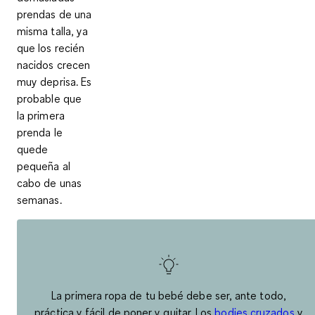
prendas de una
misma talla, ya
que los recién
nacidos crecen
muy deprisa. Es
probable que
la primera
prenda le
quede
pequeña al
cabo de unas
semanas.
La primera ropa de tu bebé debe ser, ante todo,
práctica y fácil de poner y quitar. Los
bodies cruzados
y