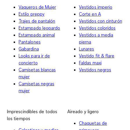
Vaqueros de Mujer
Vestidos imperio
Estilo preppy
Corte en A
Trajes de pantalón
Vestidos con cinturón
Estampado leopardo
Vestidos coloridos
Estampado animal
Vestidos a media
Pantalones
pierna
Gabardina
Lunares
Looks para ir de
Vestido fit & flare
concierto
Faldas maxi
Camisetas blancas
Vestidos negros
mujer
Camisetas negras
mujer
Imprescindibles de todos
Aireado y ligero
los tiempos
Chaquetas de
Calcetines y medias
primavera