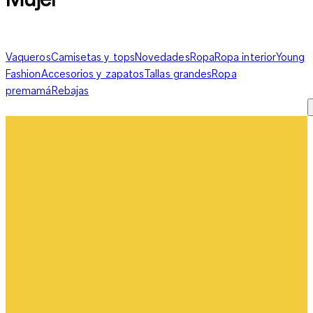
Vaqueros
Camisetas y tops
Novedades
Ropa
Ropa interior
Young
Fashion
Accesorios y zapatos
Tallas grandes
Ropa
premamá
Rebajas