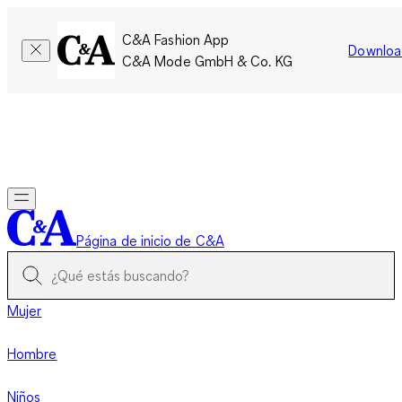
C&A Fashion App
Downloa
C&A Mode GmbH & Co. KG
Por tiempo limitado: Los miembros acumulan el doble de
puntos!
Iniciar sesión
Página de inicio de C&A
Mujer
Hombre
Niños