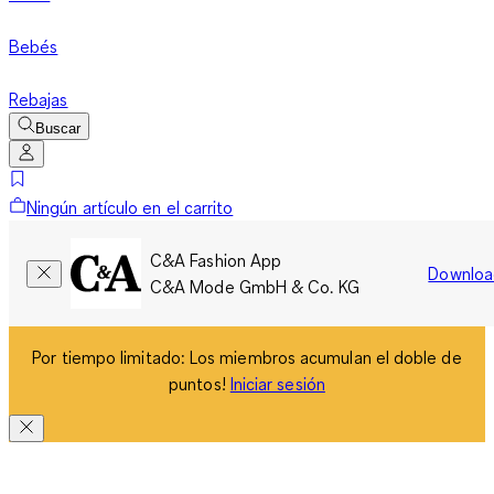
Bebés
Rebajas
Buscar
Ningún artículo en el carrito
C&A Fashion App
Downloa
C&A Mode GmbH & Co. KG
Por tiempo limitado: Los miembros acumulan el doble de
puntos!
Iniciar sesión