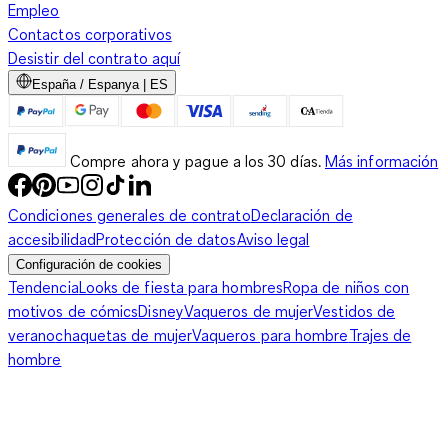
Empleo
Contactos corporativos
Desistir del contrato aquí
España / Espanya | ES
Compre ahora y pague a los 30 días.
Más información
Condiciones generales de contrato
Declaración de
accesibilidad
Protección de datos
Aviso legal
Configuración de cookies
Tendencia
Looks de fiesta para hombres
Ropa de niños con
motivos de cómics
Disney
Vaqueros de mujer
Vestidos de
verano
chaquetas de mujer
Vaqueros para hombre
Trajes de
hombre