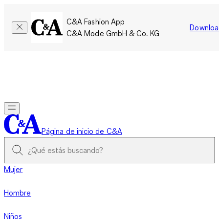
C&A Fashion App
Downloa
C&A Mode GmbH & Co. KG
Por tiempo limitado: Los miembros acumulan el doble de
puntos!
Iniciar sesión
Página de inicio de C&A
Mujer
Hombre
Niños