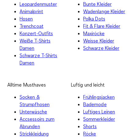
Leopardenmuster
Bunte Kleider
Animalprint
Wadenlange Kleider
Hosen
Polka Dots
Trenchcoat
Fit & Flare Kleider
Konzert-Outfits
Maxiröcke
Weiße T-Shirts
Weisse Kleider
Damen
Schwarze Kleider
Schwarze T-Shirts
Damen
Alltime Musthaves
Luftig und leicht
Socken &
Frühlingsjacken
Strumpfhosen
Bademode
Unterwäsche
Luftiges Leinen
Accsessoirs zum
Sommerkleider
Abrunden
Shorts
Strickkleidung
Röcke