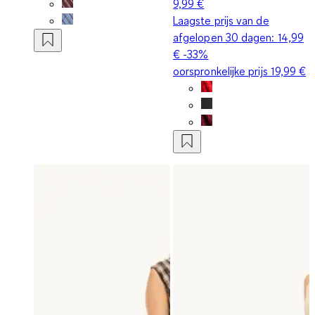
9,99 €
Laagste prijs van de
afgelopen 30 dagen:
14,99
€
-33%
oorspronkelijke prijs
19,99 €