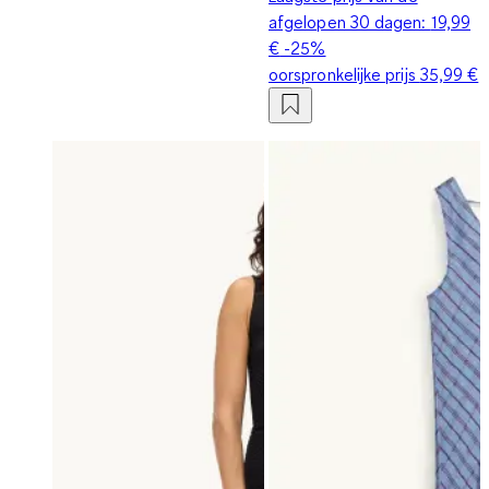
afgelopen 30 dagen:
19,99
€
-25%
oorspronkelijke prijs
35,99 €