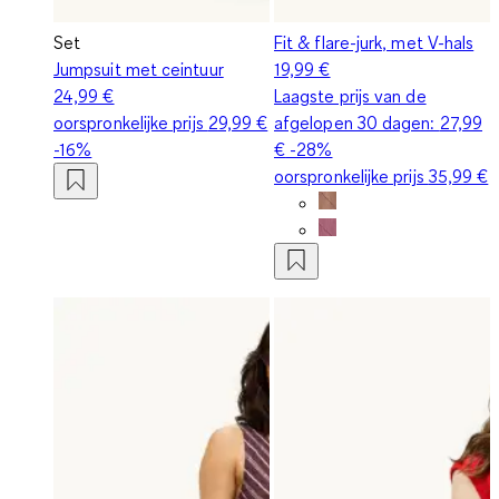
Set
Fit & flare-jurk, met V-hals
Jumpsuit met ceintuur
19,99 €
24,99 €
Laagste prijs van de
oorspronkelijke prijs
29,99 €
afgelopen 30 dagen:
27,99
-16%
€
-28%
oorspronkelijke prijs
35,99 €