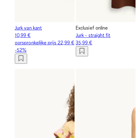
Jurk van kant
Exclusief online
10,99 €
Jurk - straight fit
oorspronkelijke prijs
22,99 €
35,99 €
-52%