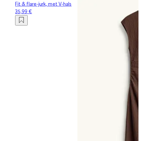
Fit & flare-jurk, met V-hals
35,99 €