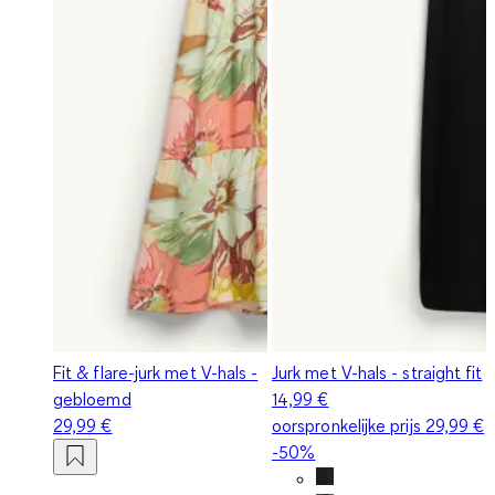
Fit & flare-jurk met V-hals -
Jurk met V-hals - straight fit
gebloemd
14,99 €
29,99 €
oorspronkelijke prijs
29,99 €
-50%