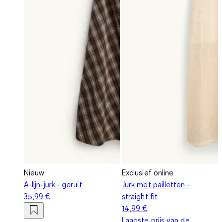
Nieuw
Exclusief online
A-lijn-jurk - geruit
Jurk met pailletten -
35,99 €
straight fit
14,99 €
Laagste prijs van de