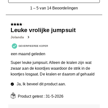
1
1
–
5 van 14
Beoordelingen
tot
5
van
4 van 5 sterren.
14
Leuke vrolijke jumpsuit
Beoordelingen.
Jolanda
GEVERIFIEERDE KOPER
een maand geleden
Super leuke jumpsuit. Alleen de kralen zijn wat
zwaar aan de koordjes waardoor de strik in de
koortjes losgaat. De kralen er daarom af gehaald
Ja, Ik beveel dit product aan.
Product getest :
31-5-2026