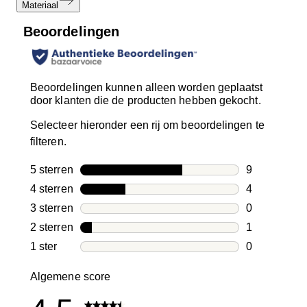
Materiaal
Beoordelingen
Beoordelingen kunnen alleen worden geplaatst
door klanten die de producten hebben gekocht.
Selecteer hieronder een rij om beoordelingen te
filteren.
5 sterren
sterren
9
9 beoordelin
4 sterren
sterren
4
4 beoordelin
3 sterren
sterren
0
0 beoordelin
2 sterren
sterren
1
1 beoordelin
1 ster
sterren
0
0 beoordelin
Algemene score