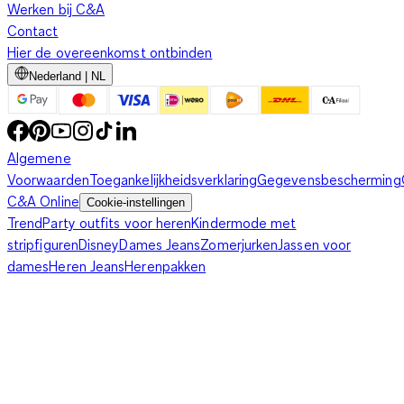
Werken bij C&A
Contact
Hier de overeenkomst ontbinden
Nederland | NL
Algemene
Voorwaarden
Toegankelijkheidsverklaring
Gegevensbescherming
C&A Online
Cookie-instellingen
Trend
Party outfits voor heren
Kindermode met
stripfiguren
Disney
Dames Jeans
Zomerjurken
Jassen voor
dames
Heren Jeans
Herenpakken