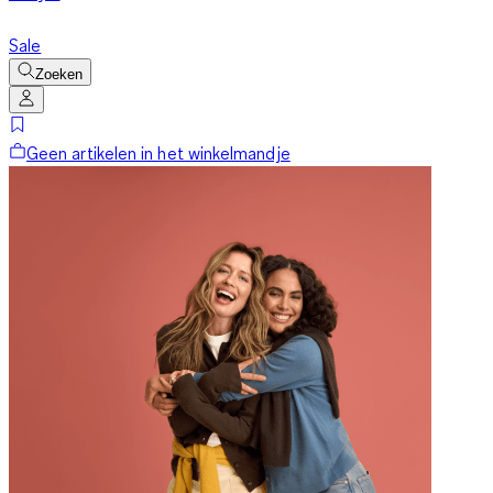
Sale
Zoeken
Geen artikelen in het winkelmandje