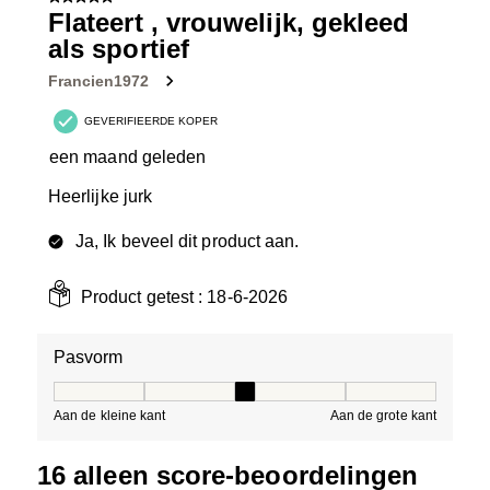
5 van 5 sterren.
Flateert , vrouwelijk, gekleed
als sportief
Francien1972
GEVERIFIEERDE KOPER
een maand geleden
Heerlijke jurk
Ja, Ik beveel dit product aan.
Product getest :
18-6-2026
Pasvorm
Pasvorm, 3 van 5, waarbij 1 gelijk is aan Aan de kleine 
Aan de kleine kant
Aan de grote kant
16 alleen score-beoordelingen