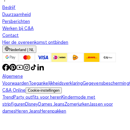
Bedrijf
Duurzaamheid
Persberichten
Werken bij C&A
Contact
Hier de overeenkomst ontbinden
Nederland | NL
Algemene
Voorwaarden
Toegankelijkheidsverklaring
Gegevensbescherming
C&A Online
Cookie-instellingen
Trend
Party outfits voor heren
Kindermode met
stripfiguren
Disney
Dames Jeans
Zomerjurken
Jassen voor
dames
Heren Jeans
Herenpakken