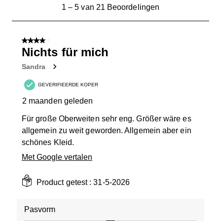
1
1
–
5 van 21
Beoordelingen
tot
5
van
4 van 5 sterren.
21
Nichts für mich
Beoordelingen.
Sandra
GEVERIFIEERDE KOPER
2 maanden geleden
Für große Oberweiten sehr eng. Größer wäre es
allgemein zu weit geworden. Allgemein aber ein
schönes Kleid.
Met Google vertalen
Product getest :
31-5-2026
Pasvorm