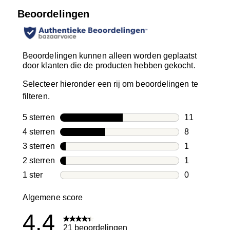
Beoordelingen
Beoordelingen kunnen alleen worden geplaatst
door klanten die de producten hebben gekocht.
Selecteer hieronder een rij om beoordelingen te
filteren.
5 sterren
sterren
11
11 beoordeli
4 sterren
sterren
8
8 beoordelin
3 sterren
sterren
1
1 beoordelin
2 sterren
sterren
1
1 beoordelin
1 ster
sterren
0
0 beoordelin
Algemene score
4.4
21 beoordelingen