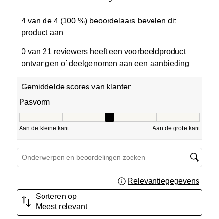
4 van de 4 (100 %) beoordelaars bevelen dit
product aan
0 van 21 reviewers heeft een voorbeeldproduct
ontvangen of deelgenomen aan een aanbieding
Gemiddelde scores van klanten
Pasvorm
Pasvorm, 3 van 5, waarbij 1 gelijk is aan Aan de kleine ka
Aan de kleine kant
Aan de grote kant
Onderwerpen en beoordelingen zoeken per regio
Relevantiegegevens
Geef 
Sorteren op
Meest relevant