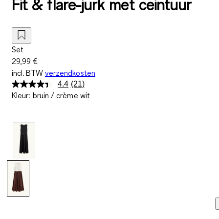
Fit & flare-jurk met ceintuur
Set
29,99 €
incl. BTW
verzendkosten
4.4
(21)
Lees
Kleur
:
bruin / crème wit
21
beoordelingen.
Dezelfde
paginalink.