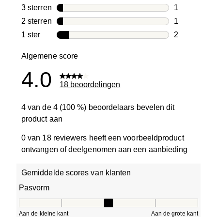
5 beoordelin
3 sterren
sterren
1
1 beoordelin
2 sterren
sterren
1
1 beoordelin
1 ster
sterren
2
2 beoordelin
Algemene score
4.0
18 beoordelingen
4 van de 4 (100 %) beoordelaars bevelen dit
product aan
0 van 18 reviewers heeft een voorbeeldproduct
ontvangen of deelgenomen aan een aanbieding
Gemiddelde scores van klanten
Pasvorm
Pasvorm, 2.75 van 5, waarbij 1 gelijk is aan Aan de kleine
Aan de kleine kant
Aan de grote kant