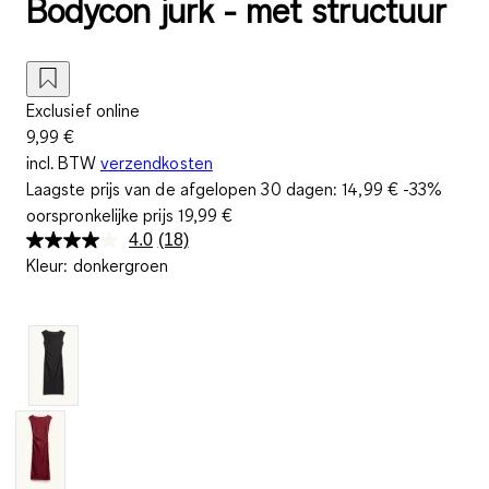
Bodycon jurk - met structuur
Exclusief online
9,99 €
incl. BTW
verzendkosten
Laagste prijs van de afgelopen 30 dagen:
14,99 €
-33%
oorspronkelijke prijs
19,99 €
4.0
(18)
Lees
Kleur
:
donkergroen
18
beoordelingen.
Dezelfde
paginalink.