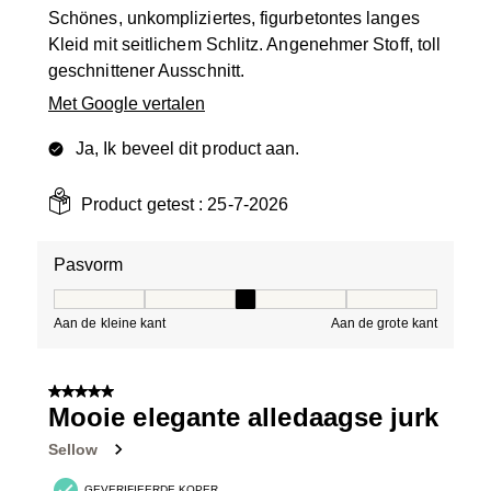
Schönes, unkompliziertes, figurbetontes langes
Kleid mit seitlichem Schlitz. Angenehmer Stoff, toll
geschnittener Ausschnitt.
Met Google vertalen
Ja, Ik beveel dit product aan.
Product getest :
25-7-2026
Pasvorm
Pasvorm, 3 van 5, waarbij 1 gelijk is aan Aan de kleine 
Aan de kleine kant
Aan de grote kant
5 van 5 sterren.
Mooie elegante alledaagse jurk
Sellow
GEVERIFIEERDE KOPER