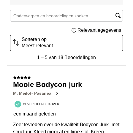
Onderwerpen en beoordelingen zoeken per regio
Relevantiegegevens
Geef 
Sorteren op
Meest relevant
1
1
–
5 van 18
Beoordelingen
tot
5
van
5 van 5 sterren.
18
Mooie Bodycon jurk
Beoordelingen.
M. Meilof- Pasanea
GEVERIFIEERDE KOPER
een maand geleden
Zeer tevreden over de kwaliteit Bodycon Jurk- met
structuur. Kleed mooi af en fijne stof. Kreeg