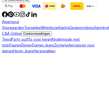
Algemene
Voorwaarden
Toegankelijkheidsverklaring
Gegevensbescherming
C&A Online
Cookie-instellingen
Trend
Party outfits voor heren
Kindermode met
stripfiguren
Disney
Dames Jeans
Zomerjurken
Jassen voor
dames
Heren Jeans
Herenpakken