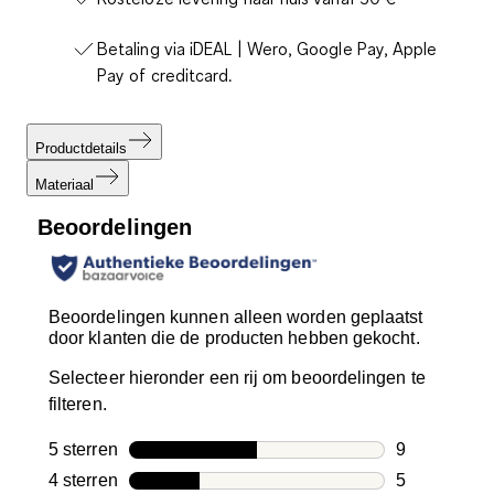
Betaling via iDEAL | Wero, Google Pay, Apple
Pay of creditcard.
Productdetails
Materiaal
Beoordelingen
Beoordelingen kunnen alleen worden geplaatst
door klanten die de producten hebben gekocht.
Selecteer hieronder een rij om beoordelingen te
filteren.
5 sterren
sterren
9
9 beoordelin
4 sterren
sterren
5