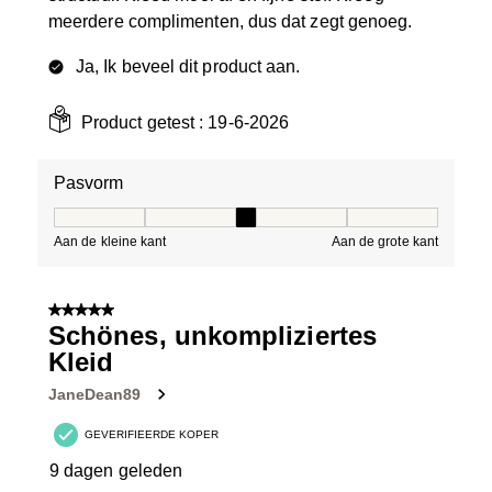
meerdere complimenten, dus dat zegt genoeg.
Ja, Ik beveel dit product aan.
Product getest :
19-6-2026
Pasvorm
Pasvorm, 3 van 5, waarbij 1 gelijk is aan Aan de kleine 
Aan de kleine kant
Aan de grote kant
5 van 5 sterren.
Schönes, unkompliziertes
Kleid
JaneDean89
GEVERIFIEERDE KOPER
9 dagen geleden