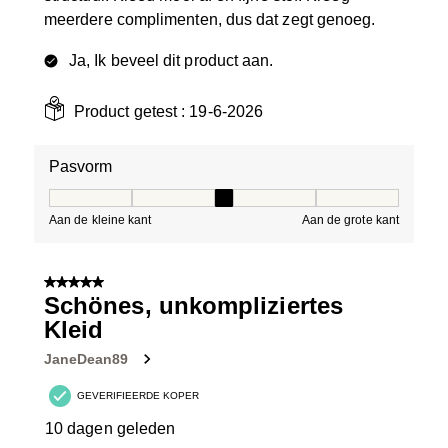
meerdere complimenten, dus dat zegt genoeg.
Ja, Ik beveel dit product aan.
Product getest :
19-6-2026
Pasvorm
Pasvorm, 3 van 5, waarbij 1 gelijk is aan Aan de kleine 
Aan de kleine kant
Aan de grote kant
5 van 5 sterren.
Schönes, unkompliziertes
Kleid
JaneDean89
GEVERIFIEERDE KOPER
10 dagen geleden