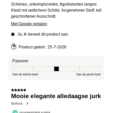
Schönes, unkompliziertes, figurbetontes langes
Kleid mit seitlichem Schlitz. Angenehmer Stoff, toll
geschnittener Ausschnitt.
Met Google vertalen
Ja, Ik beveel dit product aan.
Product getest :
25-7-2026
Pasvorm
Pasvorm, 3 van 5, waarbij 1 gelijk is aan Aan de kleine 
Aan de kleine kant
Aan de grote kant
5 van 5 sterren.
Mooie elegante alledaagse jurk
Sellow
GEVERIFIEERDE KOPER