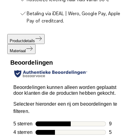
Betaling via iDEAL | Wero, Google Pay, Apple
Pay of creditcard.
Productdetails
Materiaal
Beoordelingen
Beoordelingen kunnen alleen worden geplaatst
door klanten die de producten hebben gekocht.
Selecteer hieronder een rij om beoordelingen te
filteren.
5 sterren
sterren
9
9 beoordelin
4 sterren
sterren
5