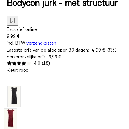
Bodycon jurk - met structuur
Exclusief online
9,99 €
incl. BTW
verzendkosten
Laagste prijs van de afgelopen 30 dagen:
14,99 €
-33%
oorspronkelijke prijs
19,99 €
4.0
(18)
Lees
Kleur
:
rood
18
beoordelingen.
Dezelfde
paginalink.