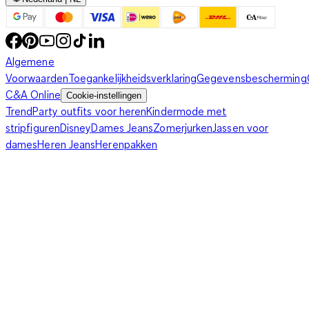
Algemene
Voorwaarden
Toegankelijkheidsverklaring
Gegevensbescherming
C&A Online
Cookie-instellingen
Trend
Party outfits voor heren
Kindermode met
stripfiguren
Disney
Dames Jeans
Zomerjurken
Jassen voor
dames
Heren Jeans
Herenpakken