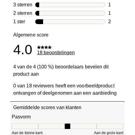
5 beoordelin
3 sterren
sterren
1
1 beoordelin
2 sterren
sterren
1
1 beoordelin
1 ster
sterren
2
2 beoordelin
Algemene score
4.0
18 beoordelingen
4 van de 4 (100 %) beoordelaars bevelen dit
product aan
0 van 18 reviewers heeft een voorbeeldproduct
ontvangen of deelgenomen aan een aanbieding
Gemiddelde scores van klanten
Pasvorm
Pasvorm, 2.75 van 5, waarbij 1 gelijk is aan Aan de kleine
Aan de kleine kant
Aan de grote kant