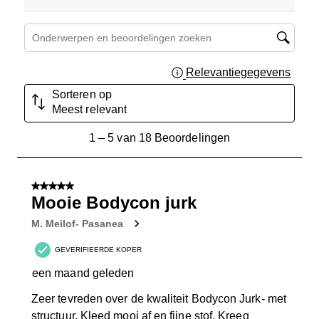
Onderwerpen en beoordelingen zoeken per regio
Relevantiegegevens
Geef 
Sorteren op
Meest relevant
1
1
–
5 van 18
Beoordelingen
tot
5
van
5 van 5 sterren.
18
Mooie Bodycon jurk
Beoordelingen.
M. Meilof- Pasanea
GEVERIFIEERDE KOPER
een maand geleden
Zeer tevreden over de kwaliteit Bodycon Jurk- met
structuur. Kleed mooi af en fijne stof. Kreeg