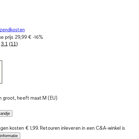
rzendkosten
ke prijs
29,99 €
-16%
3.1
(11)
Lees
11
beoordelingen.
Dezelfde
paginalink.
 groot, heeft maat M (EU)
mandje
gen kosten € 1,99. Retouren inleveren in een C&A-winkel is
informatie