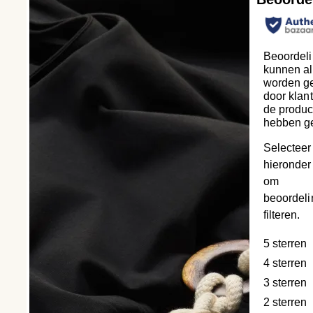
Beoordel
kunnen al
worden ge
door klan
de produc
hebben g
Selecteer
hieronder 
om
beoordeli
filteren.
5 sterren
s
4 sterren
s
3 sterren
s
2 sterren
s