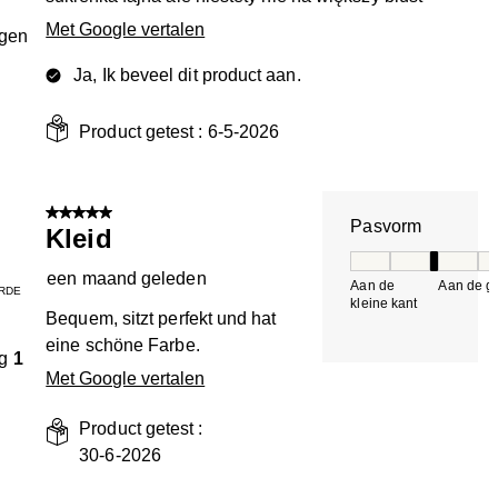
Met Google vertalen
ngen
Ja, Ik beveel dit product aan.
Product getest :
6-5-2026
5 van 5 sterren.
Pasvorm
Kleid
Pasvorm, 3 van 5, 
een maand geleden
Aan de
Aan de gr
RDE
kleine kant
k
Bequem, sitzt perfekt und hat
eine schöne Farbe.
g
1
Met Google vertalen
Product getest :
30-6-2026