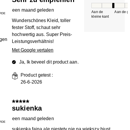
Pasvorm, 3 van 5, 
een maand geleden
Aan de
Aan de gr
RDE
kleine kant
k
Wunderschönes Kleid, toller
fester Stoff, schaut sehr
hochwertig aus. Super Preis-
ngen
Leistungsverhältnis!
Met Google vertalen
Ja, Ik beveel dit product aan.
Product getest :
26-6-2026
5 van 5 sterren.
sukienka
een maand geleden
RDE
sukienka fajna ale niestety nie na większy biust