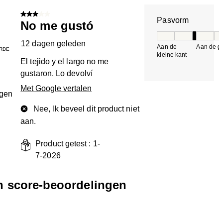
3 van 5 sterren.
Pasvorm
No me gustó
Pasvorm, 3 van 5, 
12 dagen geleden
Aan de
Aan de gr
RDE
kleine kant
k
El tejido y el largo no me
gustaron. Lo devolví
Met Google vertalen
ngen
Nee, Ik beveel dit product niet
aan.
Product getest :
1-
7-2026
en score-beoordelingen