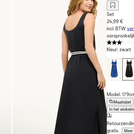
Set
24,99 €
incl. BTW
ve
oorspronkelij
Kleur
:
zwart
Model: 179cm
Maattabel
In het winkel
Retourzendin
gratis.
Meer 