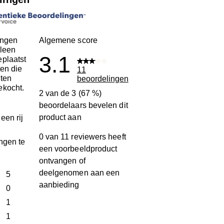
ingen
Algemene score
leen
3.1
plaatst
ten die
11
ten
beoordelingen
ekocht.
2 van de 3 (67 %)
beoordelaars bevelen dit
product aan
een rij
0 van 11 reviewers heeft
ngen te
een voorbeeldproduct
ontvangen of
deelgenomen aan een
terren
5
aanbieding
5 beoordelingen met 5 sterren.
terren
0
0 beoordelingen met 4 sterren.
terren
1
1 beoordeling met 3 sterren.
terren
1