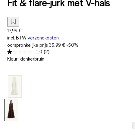
Fit & flare-jurk met V-hals
17,99 €
incl. BTW
verzendkosten
oorspronkelijke prijs
35,99 €
-50%
1.0
(2)
Lees
Kleur
:
donkerbruin
2
beoordelingen.
Dezelfde
paginalink.