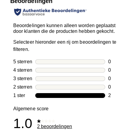
Beoordelingen
Beoordelingen kunnen alleen worden geplaatst
door klanten die de producten hebben gekocht.
Selecteer hieronder een rij om beoordelingen te
filteren.
5 sterren
sterren
0
0 beoordelin
4 sterren
sterren
0
0 beoordelin
3 sterren
sterren
0
0 beoordelin
2 sterren
sterren
0
0 beoordelin
1 ster
sterren
2
2 beoordelin
Algemene score
1.0
2 beoordelingen