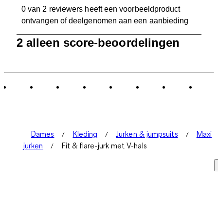
0 van 2 reviewers heeft een voorbeeldproduct
ontvangen of deelgenomen aan een aanbieding
1
2 alleen score-beoordelingen
tot
0
van
2
Beoordelingen.
Dames
Kleding
Jurken & jumpsuits
Maxi
jurken
Fit & flare-jurk met V-hals