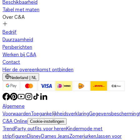
Beschikbaarheid
Tabel met maten
Over C&A
Bedrijf
Duurzaamheid
Persberichten
Werken bij C&A
Contact
Hier de overeenkomst ontbinden
Nederland | NL
Algemene
Voorwaarden
Toegankelijkheidsverklaring
Gegevensbescherming
C&A Online
Cookie-instellingen
Trend
Party outfits voor heren
Kindermode met
stripfiguren
Disney
Dames Jeans
Zomerjurken
Jassen voor